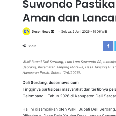
Suwondo Pastikan
Aman dan Lanca
Deser News
S
Selasa, 2 Juni 2026 - 19:06 WIB
e
Facebook
n
Share
d
a
Wakil Bupati Deli Serdang, Lom Lom Suwondo SS, meninja
n
Seprang, Kecamatan Tanjung Morawa, Desa Tanjung Gusta
e
Hamparan Perak, Selasa (2/6/2026).
m
a
Deli Serdang, desernews.com
i
Tingginya partisipasi masyarakat dan tertibnya p
l
Gelombang II Tahun 2026 di Kabupaten Deli Serda
Hal ini disampaikan oleh Wakil Bupati Deli Serda
Pilkades di Desa Dalu XA dan Desa Lengau Sepran