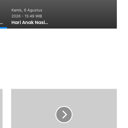
Kamis, 6 Agustus
2026 - 15:49 WIB
suda Sarjana Universitas Quality Berastagi, Bupati Karo: Ingat Kerja Keras dan Pengorbanan Orang Tua
Hari Anak Nasional ke-42, Pemkab Deli Serdang Perkuat Perlindungan Anak