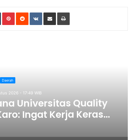
Tumblr
Pinterest
Reddit
VKontakte
Share via Email
Print
ad Next
Daerah
ustus 2026 - 15:49 WIB
al ke-42, Pemkab Deli
t Perlindungan Anak