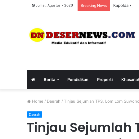
Kapolda Aceh
Jumat, Agustus 7 2026
Breaking News
Berita
Pendidikan
Properti
Khasana
Home
/
Daerah
/
Tinjau Sejumlah TPS, Lom Lom Suwondo
Daerah
Tinjau Sejumlah 