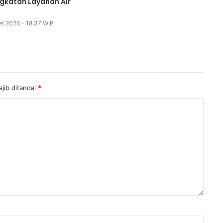
ngkatan Layanan Air
et 2026 - 18:37 WIB
jib ditandai
*