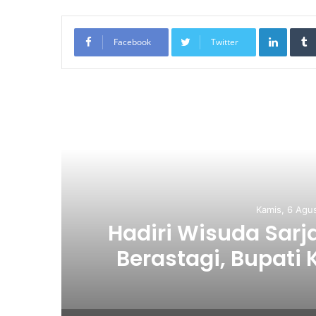
LinkedIn
Facebook
Twitter
Re
Kamis, 6 Ag
ty
Hari Anak Nasion
as
Serdang Perkua