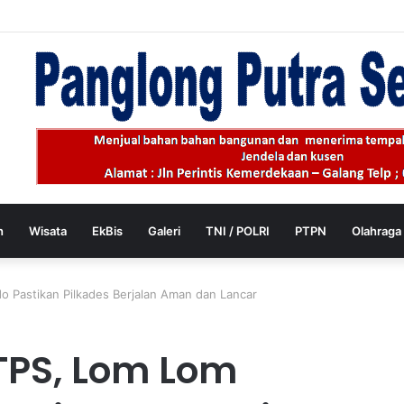
 Bersama Forkopimda Sambut Kunjungan Kerja Wakil Presiden RI di Kab
h
Wisata
EkBis
Galeri
TNI / POLRI
PTPN
Olahraga
 Pastikan Pilkades Berjalan Aman dan Lancar
TPS, Lom Lom