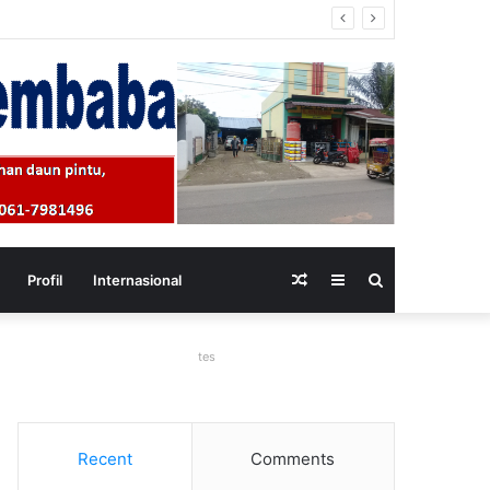
upaten Bireuen
Random
Sidebar
Search
Profil
Internasional
Article
for
tes
Recent
Comments