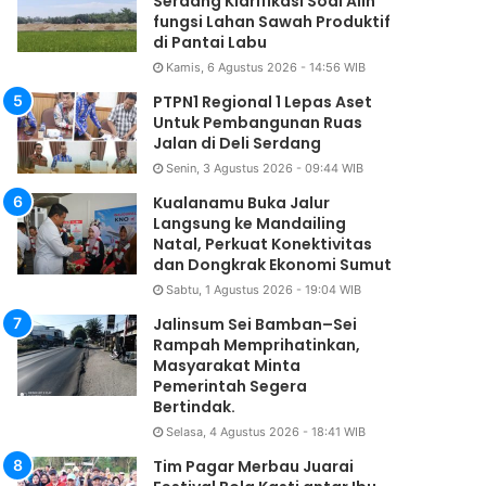
Serdang Klarifikasi Soal Alih
fungsi Lahan Sawah Produktif
di Pantai Labu
Kamis, 6 Agustus 2026 - 14:56 WIB
PTPN1 Regional 1 Lepas Aset
Untuk Pembangunan Ruas
Jalan di Deli Serdang
Senin, 3 Agustus 2026 - 09:44 WIB
Kualanamu Buka Jalur
Langsung ke Mandailing
Natal, Perkuat Konektivitas
dan Dongkrak Ekonomi Sumut
Daerah
Sabtu, 1 Agustus 2026 - 19:04 WIB
Kamis, 6 Agustus 2026 - 21:44 
Jalinsum Sei Bamban–Sei
Rampah Memprihatinkan,
1,2 Kg Sabu Dimusnahkan 
Masyarakat Minta
Serdang, Tiga Tersangka 
Pemerintah Segera
Bertindak.
Ribuan Dosis Na
Selasa, 4 Agustus 2026 - 18:41 WIB
Tim Pagar Merbau Juarai