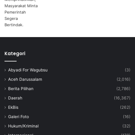
Kategori
Abyadi For Wagubsu
(3)
Aceh Darussalam
(2,016)
Berita Pilihan
(2,786)
Daerah
(16,367)
EkBis
(262)
Galeri Foto
(16)
Hukum/Kriminal
(32)