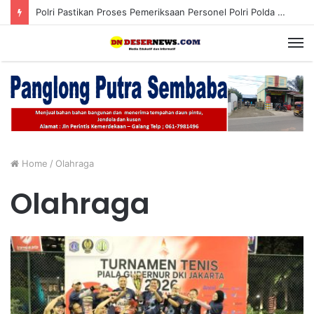
Polri Pastikan Proses Pemeriksaan Personel Polri Polda Aceh Dilaksanakan Secara Profesional dan Transparan
M
Home
/
Olahraga
Olahraga