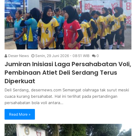
Deser News
Senin, 29 Juni 2026 - 08:51 WIB
0
Jumiran Inisiasi Laga Persahabatan Voli,
Pembinaan Atlet Deli Serdang Terus
Diperkuat
Deli Serdang, desernews.com Semangat olahraga tak surut meski
cuaca kurang bersahabat. Hal ini terlihat pada pertandingan
persahabatan bola voli antara…
Read More »