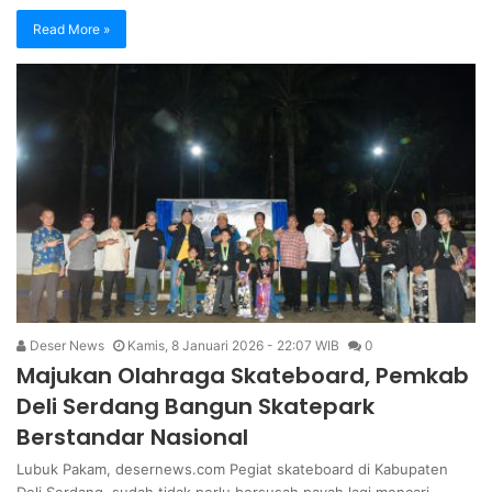
Read More »
Deser News
Kamis, 8 Januari 2026 - 22:07 WIB
0
Majukan Olahraga Skateboard, Pemkab
Deli Serdang Bangun Skatepark
Berstandar Nasional
Lubuk Pakam, desernews.com Pegiat skateboard di Kabupaten
Deli Serdang, sudah tidak perlu bersusah payah lagi mencari