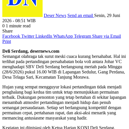
Deser News
Send an email
Senin, 29 Juni
2026 - 08:51 WIB
0
1 minute read
Share
Facebook
Twitter
LinkedIn
WhatsApp
Telegram
Share via Email
Print
Deli Serdang, desernews.com
Semangat olahraga tak surut meski cuaca kurang bersahabat. Hal ini
terlihat pada pertandingan persahabatan bola voli antara Johar VC
menghadapi SBV Deli Serdang berlangsung meriah pada Minggu
(28/6/2026) pukul 16.00 WIB di Lapangan Sedulur, Gang Perdana,
Desa Telaga Sari, Kecamatan Tanjung Morawa.
Hujan yang sempat mengguyur lokasi pertandingan tidak menjadi
penghalang bagi kedua tim untuk tetap menunjukkan permainan
terbaik. Dukungan penonton yang tetap bertahan di sekitar lapangan
menambah atmosfer pertandingan menjadi hidup dan penuh
semangat persaudaraan. Setiap set berlangsung kompetitif dengan
permainan cepat, pertahanan rapat, dan aksi-aksi menarik yang
memancing antusiasme masyarakat yang hadir.
Kegiatan ini diinisiasi oleh Ketua Harian KONI Deli Serdang,