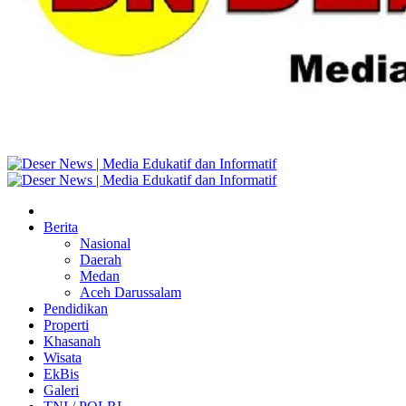
Berita
Nasional
Daerah
Medan
Aceh Darussalam
Pendidikan
Properti
Khasanah
Wisata
EkBis
Galeri