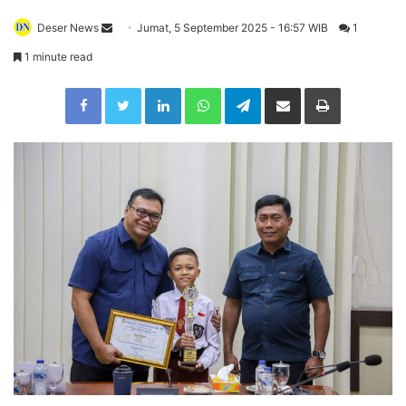
Deser News
S
Jumat, 5 September 2025 - 16:57 WIB
1
e
1 minute read
n
Facebook
Twitter
LinkedIn
WhatsApp
Telegram
Share via Email
Print
d
a
n
e
m
a
i
l