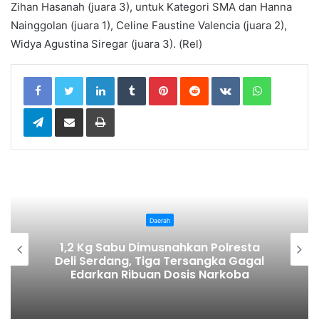
Zihan Hasanah (juara 3), untuk Kategori SMA dan Hanna
Nainggolan (juara 1), Celine Faustine Valencia (juara 2),
Widya Agustina Siregar (juara 3). (Rel)
LinkedIn
Tumblr
Pinterest
Reddit
VKontakte
WhatsApp
Telegram
Share via Email
Print
Daerah
Hadiri Wisu
abu Dimusnahkan Polresta
Quality Beras
ang, Tiga Tersangka Gagal
Kerja Keras 
n Ribuan Dosis Narkoba