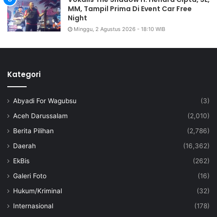
MM, Tampil Prima Di Event Car Free
Night
Minggu, 2 Agustus 2026 - 18:10 WIB
Kategori
Abyadi For Wagubsu
(3)
Aceh Darussalam
(2,010)
Berita Pilihan
(2,786)
Daerah
(16,362)
EkBis
(262)
Galeri Foto
(16)
Hukum/Kriminal
(32)
Internasional
(178)