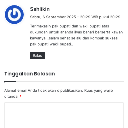
b
Sahlikin
e
Sabtu, 6 September 2025 - 20:29 WIB pukul 20:29
r
Terimakasih pak bupati dan wakil bupati atas
k
dukungan untuk ananda ilyas bahari berserta kawan
a
kawanya ..salam sehat selalu dan kompak sukses
t
pak bupati wakil bupati..
a
:
Balas
Tinggalkan Balasan
Alamat email Anda tidak akan dipublikasikan.
Ruas yang wajib
ditandai
*