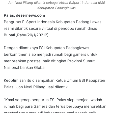
e
Jon Nedi Piliang dilantik sebagai Ketua E.Sport Indonesia (ESI)
m
Kabupaten Padanglawas
a
Palas, desernews.com
i
Pengurus E-Sport Indonesia Kabupaten Padang Lawas,
l
resmi dilantik secara virtual di pendopo rumah dinas
Bupati ,Rabu(20/1/20212)
Dengan dilantiknya ESI Kabupaten Padanglawas
berkomitmen siap menjadi rumah bagi gamers untuk
menorehkan prestasi baik ditingkat Provinsi Sumut,
Nasional bahkan Global.
Keoptimisan itu disampaikan Ketua Umum ESI Kabupaten
Palas , Jon Nedi Piliang usai dilantik
“Kami segenap pengurus ESI Palas siap menjadi wadah
rumah bagi para Gamers dan terus berupaya menorehkan
prestasi yang menjadi kebanggaan bagi daerah baik