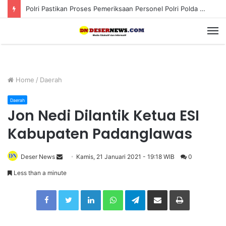
Polri Pastikan Proses Pemeriksaan Personel Polri Polda Aceh Dilaksanakan Secara Profesional dan Transparan
M
Home
/
Daerah
Daerah
Jon Nedi Dilantik Ketua ESI
Kabupaten Padanglawas
Deser News
S
Kamis, 21 Januari 2021 - 19:18 WIB
0
e
Less than a minute
n
Facebook
Twitter
LinkedIn
WhatsApp
Telegram
Share via Email
Print
d
a
n