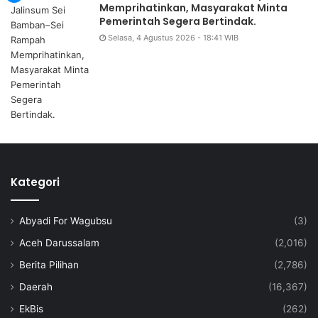
Memprihatinkan, Masyarakat Minta
Pemerintah Segera Bertindak.
Selasa, 4 Agustus 2026 - 18:41 WIB
Kategori
Abyadi For Wagubsu
(3)
Aceh Darussalam
(2,016)
Berita Pilihan
(2,786)
Daerah
(16,367)
EkBis
(262)