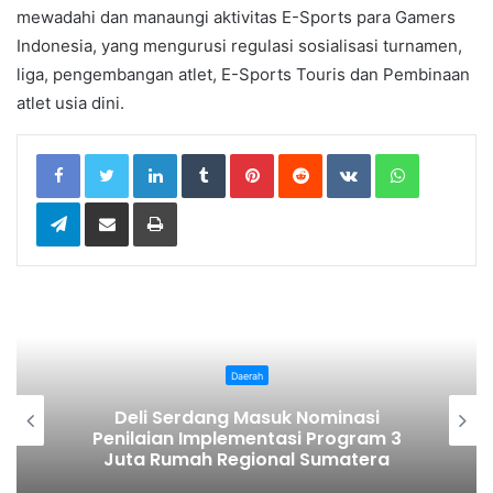
mewadahi dan manaungi aktivitas E-Sports para Gamers
Indonesia, yang mengurusi regulasi sosialisasi turnamen,
liga, pengembangan atlet, E-Sports Touris dan Pembinaan
atlet usia dini.
LinkedIn
Tumblr
Pinterest
Reddit
VKontakte
WhatsApp
Telegram
Share via Email
Print
Daerah
Pemkab Karo Gelar Gerak Jala
asi
Kemerdekaan, Meriahkan HUT RI 
ram 3
81 Ajak Masyarakat Perkuat
tera
Semangat Persatuan