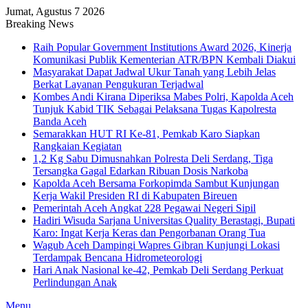
Jumat, Agustus 7 2026
Breaking News
Raih Popular Government Institutions Award 2026, Kinerja
Komunikasi Publik Kementerian ATR/BPN Kembali Diakui
Masyarakat Dapat Jadwal Ukur Tanah yang Lebih Jelas
Berkat Layanan Pengukuran Terjadwal
Kombes Andi Kirana Diperiksa Mabes Polri, Kapolda Aceh
Tunjuk Kabid TIK Sebagai Pelaksana Tugas Kapolresta
Banda Aceh
Semarakkan HUT RI Ke-81, Pemkab Karo Siapkan
Rangkaian Kegiatan
1,2 Kg Sabu Dimusnahkan Polresta Deli Serdang, Tiga
Tersangka Gagal Edarkan Ribuan Dosis Narkoba
Kapolda Aceh Bersama Forkopimda Sambut Kunjungan
Kerja Wakil Presiden RI di Kabupaten Bireuen
Pemerintah Aceh Angkat 228 Pegawai Negeri Sipil
Hadiri Wisuda Sarjana Universitas Quality Berastagi, Bupati
Karo: Ingat Kerja Keras dan Pengorbanan Orang Tua
Wagub Aceh Dampingi Wapres Gibran Kunjungi Lokasi
Terdampak Bencana Hidrometeorologi
Hari Anak Nasional ke-42, Pemkab Deli Serdang Perkuat
Perlindungan Anak
Menu