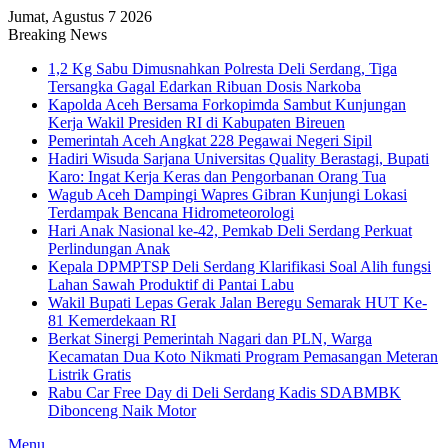
Jumat, Agustus 7 2026
Breaking News
1,2 Kg Sabu Dimusnahkan Polresta Deli Serdang, Tiga
Tersangka Gagal Edarkan Ribuan Dosis Narkoba
Kapolda Aceh Bersama Forkopimda Sambut Kunjungan
Kerja Wakil Presiden RI di Kabupaten Bireuen
Pemerintah Aceh Angkat 228 Pegawai Negeri Sipil
Hadiri Wisuda Sarjana Universitas Quality Berastagi, Bupati
Karo: Ingat Kerja Keras dan Pengorbanan Orang Tua
Wagub Aceh Dampingi Wapres Gibran Kunjungi Lokasi
Terdampak Bencana Hidrometeorologi
Hari Anak Nasional ke-42, Pemkab Deli Serdang Perkuat
Perlindungan Anak
Kepala DPMPTSP Deli Serdang Klarifikasi Soal Alih fungsi
Lahan Sawah Produktif di Pantai Labu
Wakil Bupati Lepas Gerak Jalan Beregu Semarak HUT Ke-
81 Kemerdekaan RI
Berkat Sinergi Pemerintah Nagari dan PLN, Warga
Kecamatan Dua Koto Nikmati Program Pemasangan Meteran
Listrik Gratis
Rabu Car Free Day di Deli Serdang Kadis SDABMBK
Dibonceng Naik Motor
Menu