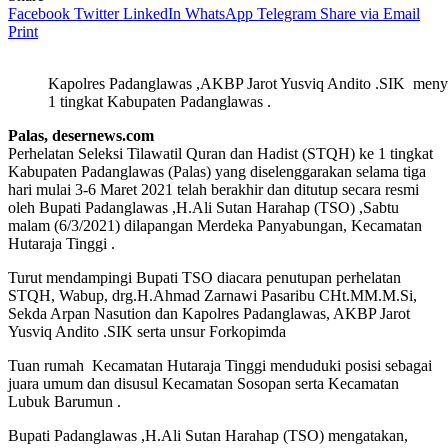
Facebook
Twitter
LinkedIn
WhatsApp
Telegram
Share via Email
Print
Kapolres Padanglawas ,AKBP Jarot Yusviq Andito .SIK menyer
1 tingkat Kabupaten Padanglawas .
Palas, desernews.com
Perhelatan Seleksi Tilawatil Quran dan Hadist (STQH) ke 1 tingkat
Kabupaten Padanglawas (Palas) yang diselenggarakan selama tiga
hari mulai 3-6 Maret 2021 telah berakhir dan ditutup secara resmi
oleh Bupati Padanglawas ,H.Ali Sutan Harahap (TSO) ,Sabtu
malam (6/3/2021) dilapangan Merdeka Panyabungan, Kecamatan
Hutaraja Tinggi .
Turut mendampingi Bupati TSO diacara penutupan perhelatan
STQH, Wabup, drg.H.Ahmad Zarnawi Pasaribu CHt.MM.M.Si,
Sekda Arpan Nasution dan Kapolres Padanglawas, AKBP Jarot
Yusviq Andito .SIK serta unsur Forkopimda
Tuan rumah Kecamatan Hutaraja Tinggi menduduki posisi sebagai
juara umum dan disusul Kecamatan Sosopan serta Kecamatan
Lubuk Barumun .
Bupati Padanglawas ,H.Ali Sutan Harahap (TSO) mengatakan,