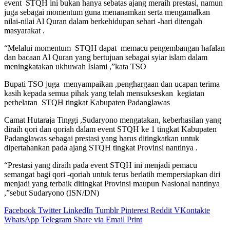
event STQH ini bukan hanya sebatas ajang meraih prestasi, namun
juga sebagai momentum guna menanamkan serta mengamalkan
nilai-nilai Al Quran dalam berkehidupan sehari -hari ditengah
masyarakat .
“Melalui momentum STQH dapat memacu pengembangan hafalan
dan bacaan Al Quran yang bertujuan sebagai syiar islam dalam
meningkatakan ukhuwah Islami ,”kata TSO
Bupati TSO juga menyampaikan ,penghargaan dan ucapan terima
kasih kepada semua pihak yang telah mensukseskan kegiatan
perhelatan STQH tingkat Kabupaten Padanglawas
Camat Hutaraja Tinggi ,Sudaryono mengatakan, keberhasilan yang
diraih qori dan qoriah dalam event STQH ke 1 tingkat Kabupaten
Padanglawas sebagai prestasi yang harus ditingkatkan untuk
dipertahankan pada ajang STQH tingkat Provinsi nantinya .
“Prestasi yang diraih pada event STQH ini menjadi pemacu
semangat bagi qori -qoriah untuk terus berlatih mempersiapkan diri
menjadi yang terbaik ditingkat Provinsi maupun Nasional nantinya
,”sebut Sudaryono (ISN/DN)
Facebook
Twitter
LinkedIn
Tumblr
Pinterest
Reddit
VKontakte
WhatsApp
Telegram
Share via Email
Print