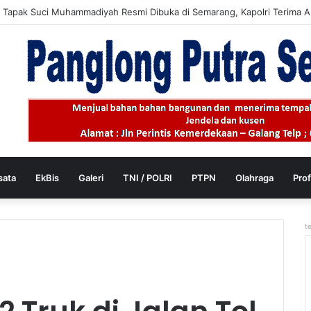
 40 Tahun, Saatnya Menata Kembali Hidup
Menu
sata
EkBis
Galeri
TNI / POLRI
PTPN
Olahraga
Prof
t