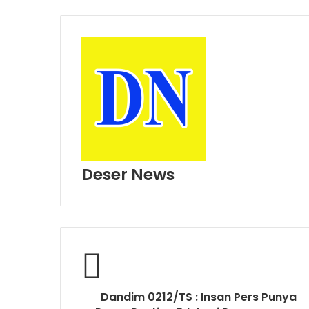
Deser News
W
e
b
s
i
t
e
Dandim 0212/TS : Insan Pers Punya