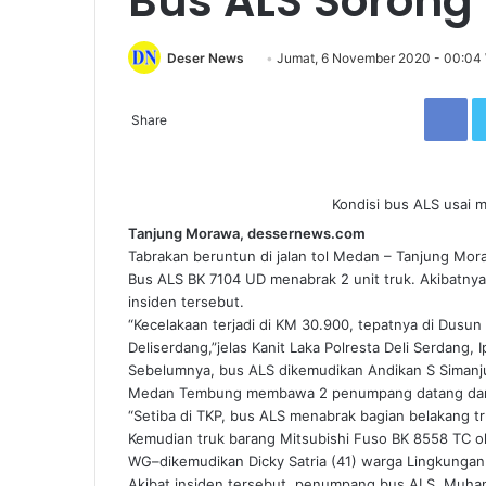
Bus ALS Sorong 2
Deser News
S
Jumat, 6 November 2020 - 00:04
e
Facebook
n
Share
d
a
n
Kondisi bus ALS usai me
e
Tanjung Morawa, dessernews.com
m
Tabrakan beruntun di jalan tol Medan – Tanjung Mora
a
Bus ALS BK 7104 UD menabrak 2 unit truk. Akibatny
i
insiden tersebut.
l
“Kecelakaan terjadi di KM 30.900, tepatnya di Dusu
Deliserdang,”jelas Kanit Laka Polresta Deli Serdang, 
Sebelumnya, bus ALS dikemudikan Andikan S Simanju
Medan Tembung membawa 2 penumpang datang dari 
“Setiba di TKP, bus ALS menabrak bagian belakang t
Kemudian truk barang Mitsubishi Fuso BK 8558 TC ole
WG–dikemudikan Dicky Satria (41) warga Lingkungan 29
Akibat insiden tersebut, penumpang bus ALS, Muham