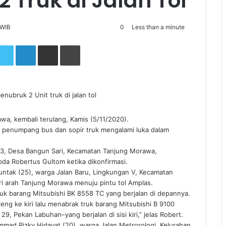
 Truk di Jalan Tol
 WIB
0
Less than a minute
Twitter
LinkedIn
Share via Email
Print
nubruk 2 Unit truk di jalan tol
wa, kembali terulang, Kamis (5/11/2020).
a penumpang bus dan sopir truk mengalami luka dalam
n 3, Desa Bangun Sari, Kecamatan Tanjung Morawa,
Ipda Robertus Gultom ketika dikonfirmasi.
ntak (25), warga Jalan Baru, Lingkungan V, Kecamatan
arah Tanjung Morawa menuju pintu tol Amplas.
ruk barang Mitsubishi BK 8558 TC yang berjalan di depannya.
ng ke kiri lalu menabrak truk barang Mitsubishi B 9100
, Pekan Labuhan–yang berjalan di sisi kiri,” jelas Robert.
mad Rizky Hidayat (20), warga Jalan Metrorologi, Kelurahan