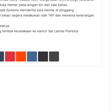
uka memar pada lengan kiri dan kaki kanan.
Hadi Sumono menderita luka memar di pinggang.
 di lokasi segera melakukan olah TKP dan meminta keterangan
atanya.
terlibat kecelakaan ke kantor Sat Lantas Polresta
Tumblr
Pinterest
Reddit
VKontakte
Share via Email
Print
ad Next