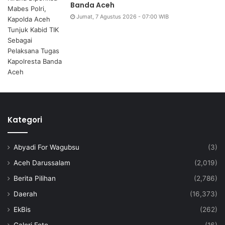
Banda Aceh
Jumat, 7 Agustus 2026 - 07:00 WIB
Kategori
Abyadi For Wagubsu
(3)
Aceh Darussalam
(2,019)
Berita Pilihan
(2,786)
Daerah
(16,373)
EkBis
(262)
Galeri Foto
(16)