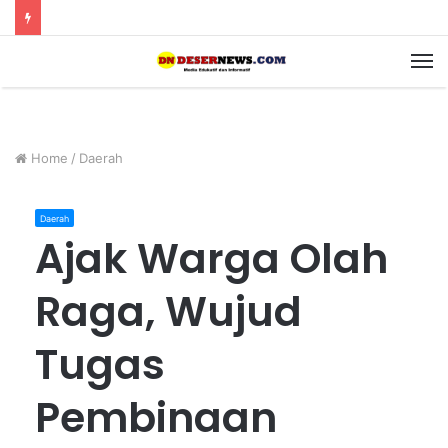
M
Home
/
Daerah
Daerah
Ajak Warga Olah
Raga, Wujud
Tugas
Pembinaan