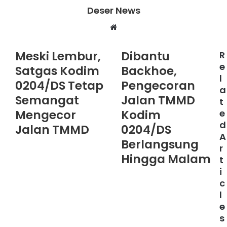
Deser News
W
e
b
Meski Lembur,
Dibantu
R
s
e
Satgas Kodim
Backhoe,
i
l
0204/DS Tetap
Pengecoran
t
a
e
Semangat
Jalan TMMD
t
Mengecor
Kodim
e
d
Jalan TMMD
0204/DS
A
Berlangsung
r
Hingga Malam
t
i
c
l
e
s