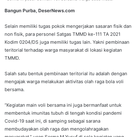
e
t
k
t
e
r
n
Bangun Purba, DeserNews.com
b
t
e
s
g
e
t
o
e
d
A
r
v
o
r
I
p
a
i
Selain memiliki tugas pokok mengerjakan sasaran fisik dan
k
n
p
m
a
non fisik, para personel Satgas TMMD ke-111 TA 2021
E
Kodim 0204/DS juga memiliki tugas lain. Yakni pembinaan
m
teritorial terhadap warga masyarakat di lokasi kegiatan
a
i
TMMD.
l
Salah satu bentuk pembinaan teritorial itu adalah dengan
mengajak warga melakukan aktivitas olah raga bola voli
bersama.
“Kegiatan main voli bersama ini juga bermanfaat untuk
membentuk imunitas tubuh di tengah kondisi pandemi
Covid-19 saat ini, di samping sebagai sarana
membudayakan olah raga dan mengolahragakan
masyarakat,” ucap Serma M Yusuf di sela kegiatan yang