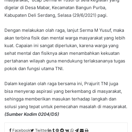
digelar di Desa Mabar, Kecamatan Bangun Purba,
Kabupaten Deli Serdang, Selasa (29/6/2021) pagi.
Dengan melakukan olah raga, lanjut Serma M Yusuf, maka
akan terbina fisik dan mental warga masyarakat yang lebih
kuat. Capaian ini sangat diperlukan, karena warga yang
sehat mental dan fisiknya akan menambahkan kekuatan
pertahanan wilayah guna mendukung terlaksananya tugas
pokok dan fungsi utama TNI.
Dalam kegiatan olah raga bersama ini, Prajurit TNI juga
bisa menyerap aspirasi yang berkembang di masyarakat,
sehingga memberikan masukan terhadap langkah dan
solusi yang tepat untuk pemecahan masalah di masyarakat.
(Sumber Kodim 0204/DS)
Facebook
Twitter
L
T
P
R
V
W
T
S
P