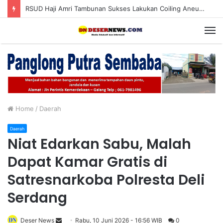
RSUD Haji Amri Tambunan Sukses Lakukan Coiling Aneurisma Perdana
M
Home
/
Daerah
Daerah
Niat Edarkan Sabu, Malah
Dapat Kamar Gratis di
Satresnarkoba Polresta Deli
Serdang
Deser News
S
Rabu, 10 Juni 2026 - 16:56 WIB
0