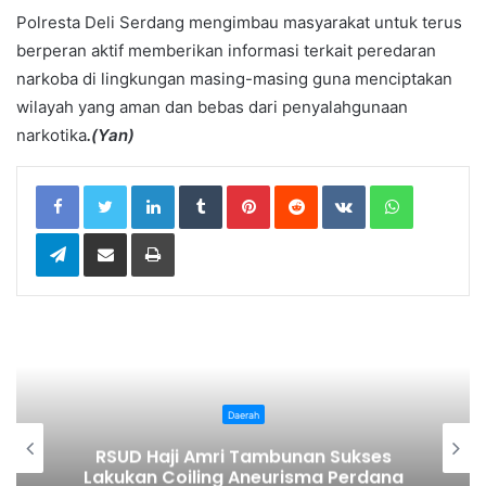
Polresta Deli Serdang mengimbau masyarakat untuk terus
berperan aktif memberikan informasi terkait peredaran
narkoba di lingkungan masing-masing guna menciptakan
wilayah yang aman dan bebas dari penyalahgunaan
narkotika
.(Yan)
LinkedIn
Tumblr
Pinterest
Reddit
VKontakte
WhatsApp
Telegram
Share via Email
Print
Daerah
Batak United Juara PKN Sumut Cup I
2026