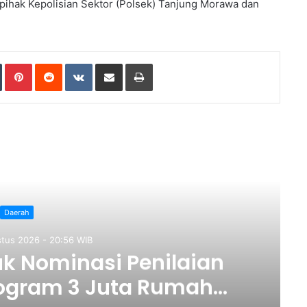
 pihak Kepolisian Sektor (Polsek) Tanjung Morawa dan
Tumblr
Pinterest
Reddit
VKontakte
Share via Email
Print
ad Next
Daerah
gustus 2026 - 18:49 WIB
 Gelar Gerak Jalan
eriahkan HUT RI Ke-81