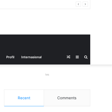
ofesional dan Transparan
Random
Sidebar
Search
Profil
Internasional
Article
for
tes
Recent
Comments