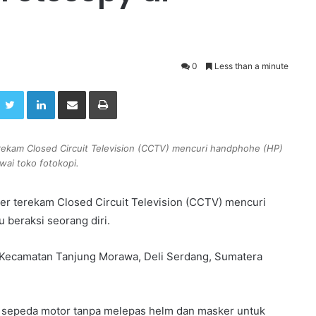
0
Less than a minute
Twitter
LinkedIn
Share via Email
Print
ekam Closed Circuit Television (CCTV) mencuri handphohe (HP)
wai toko fotokopi.
r terekam Closed Circuit Television (CCTV) mencuri
 beraksi seorang diri.
0A, Kecamatan Tanjung Morawa, Deli Serdang, Sumatera
 sepeda motor tanpa melepas helm dan masker untuk