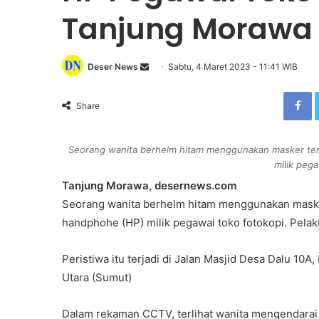
Tanjung Morawa
Deser News
S
Sabtu, 4 Maret 2023 - 11:41 WIB
e
Facebook
n
Share
d
a
Seorang wanita berhelm hitam menggunakan masker ter
n
milik pega
e
Tanjung Morawa, desernews.com
m
Seorang wanita berhelm hitam menggunakan maske
a
i
handphohe (HP) milik pegawai toko fotokopi. Pelaku
l
Peristiwa itu terjadi di Jalan Masjid Desa Dalu 1
Utara (Sumut)
Dalam rekaman CCTV, terlihat wanita mengendarai