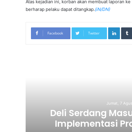
Atas kejadian ini, korban akan membuat laporan ke
berharap pelaku dapat ditangkap.
(iN/DN)
LinkedIn
Facebook
Twitter
Re
Jumat, 7 A
an
Pemkab Karo
h
Kemerdekaan, M