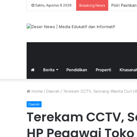
Polri Pastika
Sabtu, Agustus 8 2026
Breaking News
Berita
Pendidikan
Properti
Khasana
Home
/
Daerah
/
Terekam CCTV, Seorang Wanita Curi H
Daerah
Terekam CCTV, S
HP Pegawai Toko 