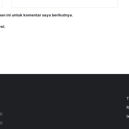
an ini untuk komentar saya berikutnya.
el.
T
R
3)
I
6)