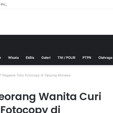
n Proses Pemeriksaan Personel Polri Polda Aceh Dilaksanakan Secara Pr
h
Wisata
EkBis
Galeri
TNI / POLRI
PTPN
Olahraga
P Pegawai Toko Fotocopy di Tanjung Morawa
eorang Wanita Curi
Fotocopy di