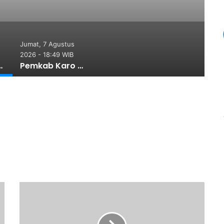
at Perkuat Semangat
rsatuan
Jumat, 7 Agustus
2026 - 18:49 WIB
si Program 3 Juta Rumah Regional Sumatera
Pemkab Karo Gelar Gerak Jalan Kemerdekaan, Meriahkan HUT RI Ke-81 Ajak Masyarakat Perkuat Semangat Persatuan