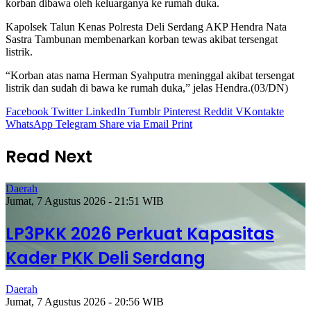
korban dibawa oleh keluarganya ke rumah duka.
Kapolsek Talun Kenas Polresta Deli Serdang AKP Hendra Nata
Sastra Tambunan membenarkan korban tewas akibat tersengat
listrik.
“Korban atas nama Herman Syahputra meninggal akibat tersengat
listrik dan sudah di bawa ke rumah duka,” jelas Hendra.(03/DN)
Facebook
Twitter
LinkedIn
Tumblr
Pinterest
Reddit
VKontakte
WhatsApp
Telegram
Share via Email
Print
Read Next
Daerah
Jumat, 7 Agustus 2026 - 21:51 WIB
LP3PKK 2026 Perkuat Kapasitas
Kader PKK Deli Serdang
Daerah
Jumat, 7 Agustus 2026 - 20:56 WIB