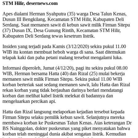
STM Hilir, desernews.com
Apes dialami Herman Syahputra (35) warga Desa Talun Kenas,
Dusun III Bengkilang, Kecamatan STM Hilir, Kabupaten Deli
Serdang. Saat memanen sawit di kebun sawit milik Firman Sitepu
(37) Dusun IX, Desa Gunung Rintih, Kecamatan STM Hilir,
Kabupaten Deli Serdang tewas kesetrum listrik.
Insiden yang terjadi pada Kamis (3/12/2020) sekira pukul 11.00
WIB itu kontan membuat heboh warga di sana. Saat ditemukan
telapak kaki dan paha petani malang tersebut mengalami luka.
Informasi diperoleh, Jumat (4/12/20), pagi itu sekira pukul 08.00
WIB, Herman bersama Hatta (40) dan Rizal (25) mulai bekerja
memanen sawit milik Firman Sitepu. Sekira pukul 11.00 WIB
korban berteriak saat sedang memanen sawit, lalu Hatta dan Rizal
rekan korban yang tidak berjauhan darinya berlari mendatangi
korban dan melihat kabel listrik melekat di badannya dan
mengeluarkan percikan api.
Hatta dan Rizal langsung melaporkan kejadian tersebut kepada
Firman Sitepu selaku pemilik kebun sawit. Selanjutnya mereka
membawa korban ke Puskesmas Talun Kenas. Atas keterangan Dr
BS Nainggolan, dokter puskesmas yang piket menyatakan bahwa
korban telah meninggal dunia akibat sengatan listrik. Kemudian