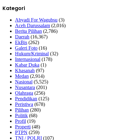
Kategori
Abyadi For Wagubsu
(3)
Aceh Darussalam
(2,016)
Berita Pilihan
(2,786)
Daerah
(16,367)
EkBis
(262)
Galeri Foto
(16)
Hukum/Kriminal
(32)
Internasional
(178)
Kabar Duka
(1)
Khasanah
(97)
Medan
(2,914)
Nasional
(5,525)
Nusantara
(201)
Olahraga
(256)
Pendidikan
(125)
Peristiwa
(678)
Pilihan
(280)
Politik
(68)
Profil
(19)
Properti
(48)
PTPN
(259)
TNI / POLRI
(107)