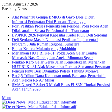
Jumat, Agustus 7 2026
Breaking News
Alat Pemantau Gempa BMKG di Gayo Lues Dicuri,
Informasi Peringatan Dini Bencana Terganggu
Polri Pastikan Proses Pemeriksaan Personel Polri Polda Aceh
Dilaksanakan Secara Profesional dan Transparan
LP3PKK 2026 Perkuat Kapasitas Kader PKK Deli Serdang
Deli Serdang Masuk Nominasi Penilaian Implementasi
Program 3 Juta Rumah Regional Sumatera
Empat Kriteria Mukmin yang Mukhbitin
Meriahkan HUT RI Ke-81, Polda Aceh Gelar Lomba
Memasak Nasi Goreng dan Aneka Minuman Segar
Pemkab Karo Gelar Gerak Jalan Kemerdekaan, Meriahkan
HUT RI Ke-81 Ajak Masyarakat Perkuat Semangat Persatuan
Pencuri Pintu Besi Ditangkap Polsek Tanjung Morawa
Rp 2,5 Triliun Dana Kementan untuk Bencana, Pemerintah
Aceh Kelola Rp 9,7 Miliar
SMA Negeri 7 Sabet 3 Medali Emas FLS3N Tingkat Provinsi
Aceh Tahun 2026
Menu