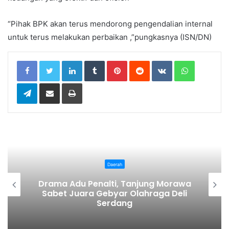
“Pihak BPK akan terus mendorong pengendalian internal
untuk terus melakukan perbaikan ,”pungkasnya (ISN/DN)
LinkedIn
Tumblr
Pinterest
Reddit
VKontakte
WhatsApp
Telegram
Share via Email
Print
Daerah
anjung Morawa
Pekan Budaya Permainan T
lahraga Deli
Dorong Anak Kenali Bud
Kurangi Ketergantungan