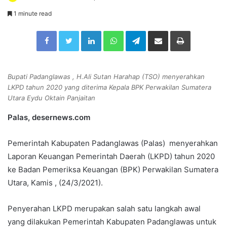
e
1 minute read
n
Facebook
Twitter
LinkedIn
WhatsApp
Telegram
Share via Email
Print
d
a
n
e
Bupati Padanglawas , H.Ali Sutan Harahap (TSO) menyerahkan
m
LKPD tahun 2020 yang diterima Kepala BPK Perwakilan Sumatera
a
Utara Eydu Oktain Panjaitan
i
Palas, desernews.com
l
Pemerintah Kabupaten Padanglawas (Palas) menyerahkan
Laporan Keuangan Pemerintah Daerah (LKPD) tahun 2020
ke Badan Pemeriksa Keuangan (BPK) Perwakilan Sumatera
Utara, Kamis , (24/3/2021).
Penyerahan LKPD merupakan salah satu langkah awal
yang dilakukan Pemerintah Kabupaten Padanglawas untuk