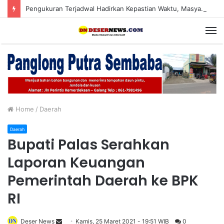
Pengukuran Terjadwal Hadirkan Kepastian Waktu, Masyarakat Tak Perlu Lama Menunggu Layanan Pertanahan
M
Home
/
Daerah
Daerah
Bupati Palas Serahkan
Laporan Keuangan
Pemerintah Daerah ke BPK
RI
Deser News
S
Kamis, 25 Maret 2021 - 19:51 WIB
0