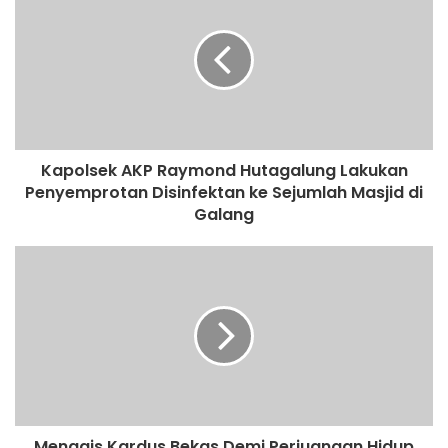
i
t
e
Kapolsek AKP Raymond Hutagalung Lakukan
Penyemprotan Disinfektan ke Sejumlah Masjid di
Galang
Mengais Kardus Bekas Demi Perjuangan Hidup