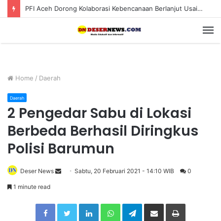
PFI Aceh Dorong Kolaborasi Kebencanaan Berlanjut Usai Pameran “Prahara Pulau Emas”
M
Home
/
Daerah
Daerah
2 Pengedar Sabu di Lokasi
Berbeda Berhasil Diringkus
Polisi Barumun
Deser News
S
Sabtu, 20 Februari 2021 - 14:10 WIB
0
e
1 minute read
n
Facebook
Twitter
LinkedIn
WhatsApp
Telegram
Share via Email
Print
d
a