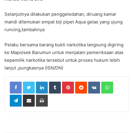
Selanjutnya dilakukan penggeledahan, diruang kamar
mandi ditemukan empat biji pipet Aqua gelas yang ujung
runcing,tambahnya
Pelaku bersama barang bukti narkotika langsung digiring
ke Mapolsek Barumun untuk menjalani pemeriksaan atas
kepemilik narkotika tersebut untuk proses hukum lebih
lanjut ,pungkasnya (ISN/DN)
LinkedIn
Tumblr
Pinterest
Reddit
VKontakte
WhatsApp
Telegram
Share via Email
Print