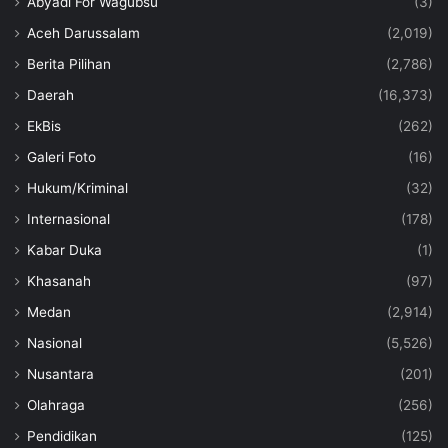
Abyadi For Wagubsu
(3)
Aceh Darussalam
(2,019)
Berita Pilihan
(2,786)
Daerah
(16,373)
EkBis
(262)
Galeri Foto
(16)
Hukum/Kriminal
(32)
Internasional
(178)
Kabar Duka
(1)
Khasanah
(97)
Medan
(2,914)
Nasional
(5,526)
Nusantara
(201)
Olahraga
(256)
Pendidikan
(125)