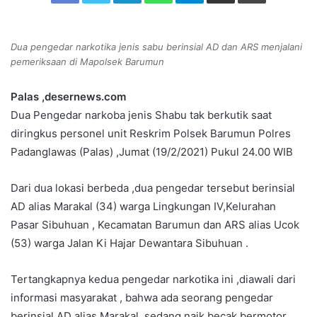
n
e
Dua pengedar narkotika jenis sabu berinsial AD dan ARS menjalani
m
pemeriksaan di Mapolsek Barumun
a
i
Palas ,desernews.com
l
Dua Pengedar narkoba jenis Shabu tak berkutik saat
diringkus personel unit Reskrim Polsek Barumun Polres
Padanglawas (Palas) ,Jumat (19/2/2021) Pukul 24.00 WIB
Dari dua lokasi berbeda ,dua pengedar tersebut berinsial
AD alias Marakal (34) warga Lingkungan IV,Kelurahan
Pasar Sibuhuan , Kecamatan Barumun dan ARS alias Ucok
(53) warga Jalan Ki Hajar Dewantara Sibuhuan .
Tertangkapnya kedua pengedar narkotika ini ,diawali dari
informasi masyarakat , bahwa ada seorang pengedar
berinsial AD alias Marakal ,sedang naik becak bermotor