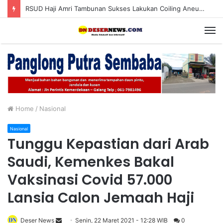
RSUD Haji Amri Tambunan Sukses Lakukan Coiling Aneurisma Perdana
M
Home
/
Nasional
Nasional
Tunggu Kepastian dari Arab
Saudi, Kemenkes Bakal
Vaksinasi Covid 57.000
Lansia Calon Jemaah Haji
Deser News
S
Senin, 22 Maret 2021 - 12:28 WIB
0