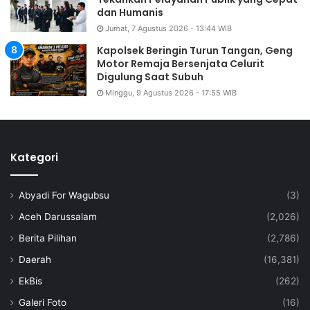
dan Humanis
Jumat, 7 Agustus 2026 - 13:44 WIB
Kapolsek Beringin Turun Tangan, Geng
Motor Remaja Bersenjata Celurit
Digulung Saat Subuh
Minggu, 9 Agustus 2026 - 17:55 WIB
Kategori
Abyadi For Wagubsu
(3)
Aceh Darussalam
(2,026)
Berita Pilihan
(2,786)
Daerah
(16,381)
EkBis
(262)
Galeri Foto
(16)