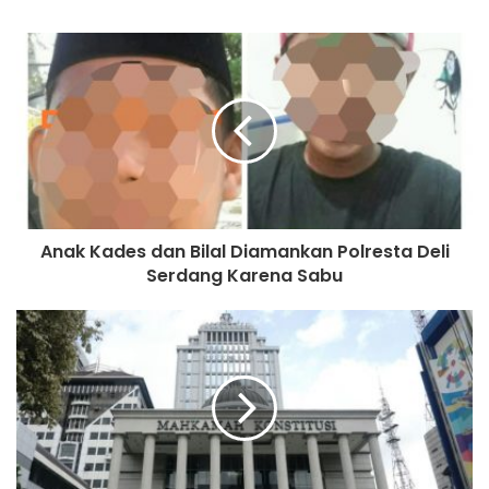
e
b
s
i
t
e
Anak Kades dan Bilal Diamankan Polresta Deli
Serdang Karena Sabu