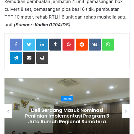
Kemudian pembuatan jembatan 4 unit, pemasangan box
culvert 8 set, pemasangan pipa besi 6 titik, pembuatan
TPT 10 meter, rehab RTLH 6 unit dan rehab musholla satu
unit.
(Sumber: Kodim 0204/DS)
LinkedIn
Tumblr
Pinterest
Reddit
VKontakte
WhatsApp
Telegram
Share via Email
Print
Daerah
Pemkab Karo Gelar Gerak Jalan
Kemerdekaan, Meriahkan HUT RI Ke-
81 Ajak Masyarakat Perkuat
Semangat Persatuan