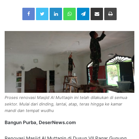
n
Facebook
Twitter
LinkedIn
WhatsApp
Telegram
Share via Email
Print
d
a
n
e
m
a
i
l
Proses renovasi Masjid Al Muttaqin ini telah dilakukan di semua
sektor. Mulai dari dinding, lantai, atap, teras hingga ke kamar
mandi dan tempat wudhu
Bangun Purba, DeserNews.com
Renovasi Masjid Al Muttaqin di Dusun VII Pagar Gunung,