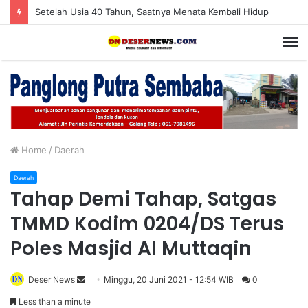
Setelah Usia 40 Tahun, Saatnya Menata Kembali Hidup
M
Home
/
Daerah
Daerah
Tahap Demi Tahap, Satgas
TMMD Kodim 0204/DS Terus
Poles Masjid Al Muttaqin
Deser News
S
Minggu, 20 Juni 2021 - 12:54 WIB
0
e
Less than a minute