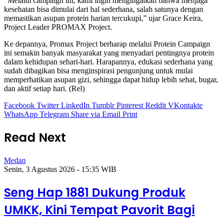
“Melalui campaign ini, kami ingin mengingatkan bahwa menjaga
kesehatan bisa dimulai dari hal sederhana, salah satunya dengan
memastikan asupan protein harian tercukupi,” ujar Grace Keira,
Project Leader PROMAX Project.
Ke depannya, Promax Project berharap melalui Protein Campaign
ini semakin banyak masyarakat yang menyadari pentingnya protein
dalam kehidupan sehari-hari. Harapannya, edukasi sederhana yang
sudah dibagikan bisa menginspirasi pengunjung untuk mulai
memperhatikan asupan gizi, sehingga dapat hidup lebih sehat, bugar,
dan aktif setiap hari. (Rel)
Facebook
Twitter
LinkedIn
Tumblr
Pinterest
Reddit
VKontakte
WhatsApp
Telegram
Share via Email
Print
Read Next
Medan
Senin, 3 Agustus 2026 - 15:35 WIB
Seng Hap 1881 Dukung Produk
UMKK, Kini Tempat Pavorit Bagi