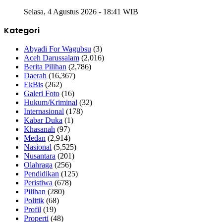
Selasa, 4 Agustus 2026 - 18:41 WIB
Kategori
Abyadi For Wagubsu
(3)
Aceh Darussalam
(2,016)
Berita Pilihan
(2,786)
Daerah
(16,367)
EkBis
(262)
Galeri Foto
(16)
Hukum/Kriminal
(32)
Internasional
(178)
Kabar Duka
(1)
Khasanah
(97)
Medan
(2,914)
Nasional
(5,525)
Nusantara
(201)
Olahraga
(256)
Pendidikan
(125)
Peristiwa
(678)
Pilihan
(280)
Politik
(68)
Profil
(19)
Properti
(48)