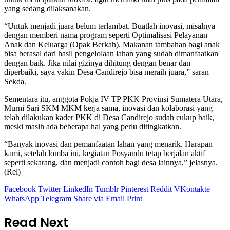
yang sedang dilaksanakan.
“Untuk menjadi juara belum terlambat. Buatlah inovasi, misalnya
dengan memberi nama program seperti Optimalisasi Pelayanan
Anak dan Keluarga (Opak Berkah). Makanan tambahan bagi anak
bisa berasal dari hasil pengelolaan lahan yang sudah dimanfaatkan
dengan baik. Jika nilai gizinya dihitung dengan benar dan
diperbaiki, saya yakin Desa Candirejo bisa meraih juara,” saran
Sekda.
Sementara itu, anggota Pokja IV TP PKK Provinsi Sumatera Utara,
Murni Sari SKM MKM kerja sama, inovasi dan kolaborasi yang
telah dilakukan kader PKK di Desa Candirejo sudah cukup baik,
meski masih ada beberapa hal yang perlu ditingkatkan.
“Banyak inovasi dan pemanfaatan lahan yang menarik. Harapan
kami, setelah lomba ini, kegiatan Posyandu tetap berjalan aktif
seperti sekarang, dan menjadi contoh bagi desa lainnya,” jelasnya.
(Rel)
Facebook
Twitter
LinkedIn
Tumblr
Pinterest
Reddit
VKontakte
WhatsApp
Telegram
Share via Email
Print
Read Next