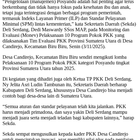
“Pengelolaan (manajemen) Posyandu adalah hal penting agar terus
berkembang dan tidak hanya fokus pada kesehatan ibu dan anak,
tetapi juga terintegrasi dengan berbagai program pemerintah,
termasuk Indeks Layanan Primer (ILP) dan Standar Pelayanan
Minimal (SPM) lintas kementerian,” kata Sekretaris Daerah (Sekda)
Deli Serdang, Dedi Maswardy SSos MAP, pada Monitoring dan
Evaluasi (Monev) Pelaksanaan 10 Program Pokok PKK yang
dilaksanakan Tim Evaluasi PKK Provinsi Sumatera Utara di Desa
Candirejo, Kecamatan Biru Biru, Senin (3/11/2025).
Desa Candirejo, Kecamatan Biru Biru sendiri mengikuti lomba
Pelaksanaan 10 Program Pokok PKK kategori Posyandu tingkat
Provinsi Sumatera Utara tahun 2025.
Di kegiatan yang dihadiri juga oleh Ketua TP PKK Deli Serdang,
Ny Jelita Asri Ludin Tambunan itu, Sekretaris Daerah berharap
Kabupaten Deli Serdang, khususnya Desa Candirejo bisa menjadi
contoh bagi desa-desa lain di Sumatera Utara.
“Semua aturan dan standar pelayanan telah kita jalankan. PKK
harus menjadi primadona, dan saya yakin Deli Serdang mampu
menjadi juara serta menjadi teladan bagi kabupaten lainnya,” harap
Sekda.
Sekda sempat mengusulkan kepada kader PKK Desa Candirejo
untuk menciptakan inovasi, agar memiliki nilai plus pada penilaian