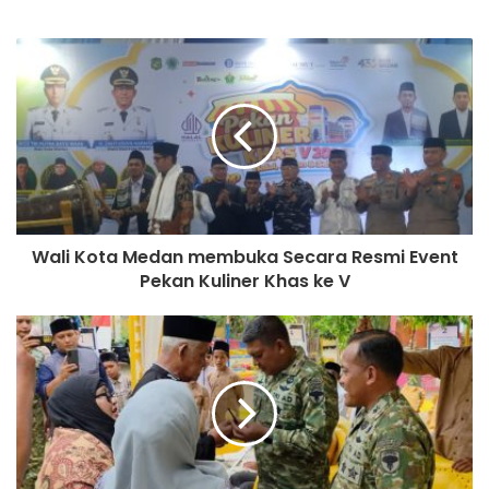
e
b
s
i
t
e
Wali Kota Medan membuka Secara Resmi Event
Pekan Kuliner Khas ke V