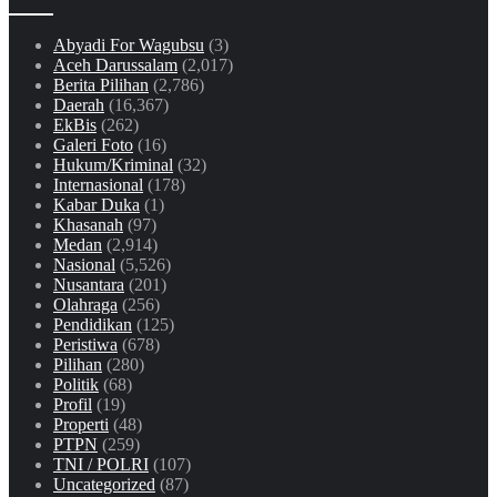
Abyadi For Wagubsu
(3)
Aceh Darussalam
(2,017)
Berita Pilihan
(2,786)
Daerah
(16,367)
EkBis
(262)
Galeri Foto
(16)
Hukum/Kriminal
(32)
Internasional
(178)
Kabar Duka
(1)
Khasanah
(97)
Medan
(2,914)
Nasional
(5,526)
Nusantara
(201)
Olahraga
(256)
Pendidikan
(125)
Peristiwa
(678)
Pilihan
(280)
Politik
(68)
Profil
(19)
Properti
(48)
PTPN
(259)
TNI / POLRI
(107)
Uncategorized
(87)