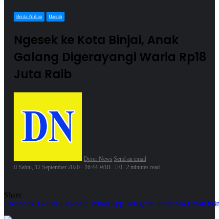
Berita Pilihan
Daerah
Ngesek ke Kota Binjai, Anak
Galang Digerayangi Waria Rp18
Juta Raib
Deser News
Send an email
Sabtu, 12 September 2020 - 16:44 WIB
0
2 minutes read
Share
Facebook
Twitter
LinkedIn
WhatsApp
Telegram
Share via Email
Prin