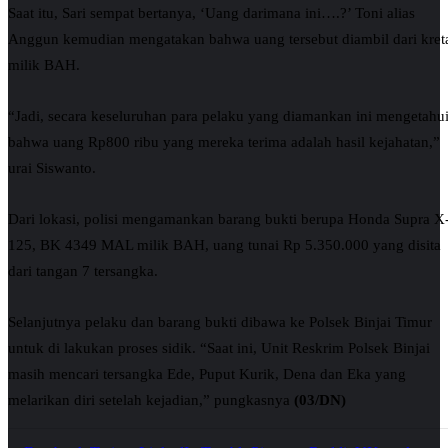
Saat itu, Sari sempat bertanya, ‘Uang darimana ini….?’ Toni alias
Anggun kemudian mengatakan bahwa uang tersebut diambil dari kret
milik BAH.
“Jadi, secara keseluruhan para pelaku yang diamankan ini mengetahu
bahwa uang Rp800 ribu yang mereka terima adalah hasil kejahatan,”
urai Siswanto.
Dari lokasi, polisi mengamankan barang bukti berupa Honda Supra X
125, BK 4349 MAL milik BAH, uang tunai Rp 5.350.000 yang disita
dari tangan 7 tersangka.
Selanjutnya pelaku dan barang bukti dibawa ke Polsek Binjai Timur
untuk di lakukan proses sidik. “Saat ini, Unit Reskrim Polsek Binjai
masih mencari tersangka Ede, Puput Kurik, Dena dan Eka yang
melarikan diri setelah kejadian,” pungkasnya
(03/DN)