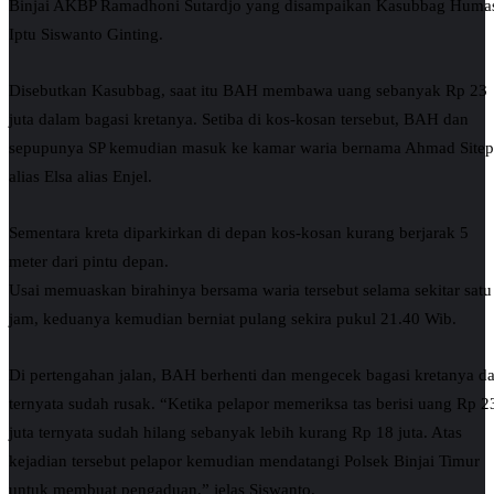
Binjai AKBP Ramadhoni Sutardjo yang disampaikan Kasubbag Huma
Iptu Siswanto Ginting.
Disebutkan Kasubbag, saat itu BAH membawa uang sebanyak Rp 23
juta dalam bagasi kretanya. Setiba di kos-kosan tersebut, BAH dan
sepupunya SP kemudian masuk ke kamar waria bernama Ahmad Site
alias Elsa alias Enjel.
Sementara kreta diparkirkan di depan kos-kosan kurang berjarak 5
meter dari pintu depan.
Usai memuaskan birahinya bersama waria tersebut selama sekitar satu
jam, keduanya kemudian berniat pulang sekira pukul 21.40 Wib.
Di pertengahan jalan, BAH berhenti dan mengecek bagasi kretanya d
ternyata sudah rusak. “Ketika pelapor memeriksa tas berisi uang Rp 2
juta ternyata sudah hilang sebanyak lebih kurang Rp 18 juta. Atas
kejadian tersebut pelapor kemudian mendatangi Polsek Binjai Timur
untuk membuat pengaduan,” jelas Siswanto.