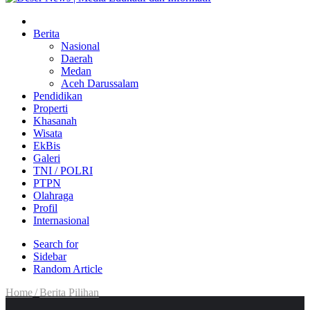
Berita
Nasional
Daerah
Medan
Aceh Darussalam
Pendidikan
Properti
Khasanah
Wisata
EkBis
Galeri
TNI / POLRI
PTPN
Olahraga
Profil
Internasional
Search for
Sidebar
Random Article
Home
/
Berita Pilihan