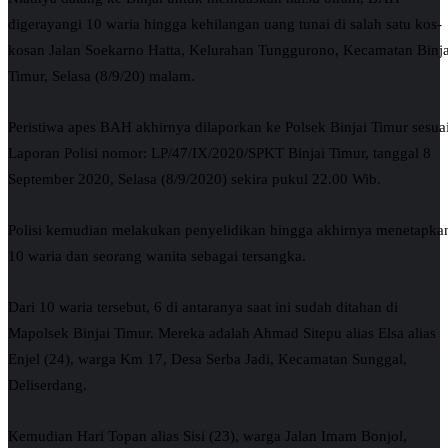
digerayangi 10 waria hingga kehilangan uang tunai di salah satu kos-
kosan Jalan Soekarno Hatta, Kelurahan Tunggurono, Kecamatan Binja
Timur, Selasa (8/9/20) malam.
Peristiwa apes BAH akhirnya dilaporkan ke Polsek Binjai Timur sesua
Laporan Polisi nomor: LP/47/IX/2020/SPKT Binjai Timur, tanggal 8
September 2020, Selasa (8/9/2020) sekira pukul 22.00 Wib.
Polisi kemudian melakukan penyelidikan hingga akhirnya menetapka
10 waria dan seorang wanita sebagai tersangka.
Dari 10 waria tersebut, 6 di antaranya saat ini sudah ditahan di
Mapolsek Binjai Timur. Mereka adalah Ahmad Sitepu alias Elsa alias
Enjel (24), warga Km 17, Desa Serba Jadi, Kecamatan Sunggal,
Deliserdang.
Kemudian Hari Topan alias Sisi (23), warga Jalan Imam Bonjol,