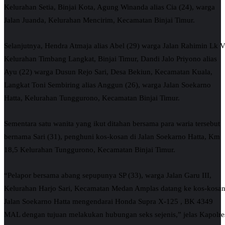
Kelurahan Setia, Binjai Kota, Agung Winanda alias Cia (24), warga
Jalan Juanda, Kelurahan Mencirim, Kecamatan Binjai Timur.
Selanjutnya, Hendra Atmaja alias Abel (29) warga Jalan Rahimin Lk V
Kelurahan Timbang Langkat, Binjai Timur, Dandi Jalo Priyono alias
Ayu (22) warga Dusun Rejo Sari, Desa Bekiun, Kecamatan Kuala,
Langkat Toni Sembiring alias Anggun (26), warga Jalan Soekarno
Hatta, Kelurahan Tunggurono, Kecamatan Binjai Timur.
Sementara satu wanita yang ikut ditahan bersama para waria tersebut
bernama Sari (31), penghuni kos-kosan di Jalan Soekarno Hatta, Km
18,5 Kelurahan Tunggurono, Kecamatan Binjai Timur.
“Pelapor bersama abang sepupunya SP (33), warga Jalan Garu III,
Kelurahan Harjo Sari, Kecamatan Medan Amplas datang ke kos-kosa
Jalan Soekarno Hatta mengendarai Honda Supra X-125 , BK 4349
MAL dengan tujuan melakukan hubungan seks sejenis,” jelas Kapolre