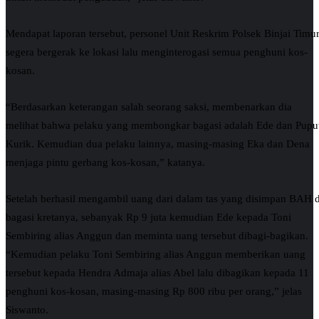
Mendapat laporan tersebut, personel Unit Reskrim Polsek Binjai Timu
segera bergerak ke lokasi lalu menginterogasi semua penghuni kos-
kosan.
“Berdasarkan keterangan salah seorang saksi, membenarkan dia
melihat bahwa pelaku yang membongkar bagasi adalah Ede dan Pupu
Kurik. Kemudian dua pelaku lainnya, masing-masing Eka dan Dena
menjaga pintu gerbang kos-kosan,” katanya.
Setelah berhasil mengambil uang dari dalam tas yang disimpan BAH d
bagasi kretanya, sebanyak Rp 9 juta kemudian Ede kepada Toni
Sembiring alias Anggun dan meminta uang tersebut dibagi-bagikan.
“Kemudian pelaku Toni Sembiring alias Anggun memberikan uang
tersebut kepada Hendra Admaja alias Abel lalu dibagikan kepada 11
penghuni kos-kosan, masing-masing Rp 800 ribu per orang,” jelas
Siswanto.