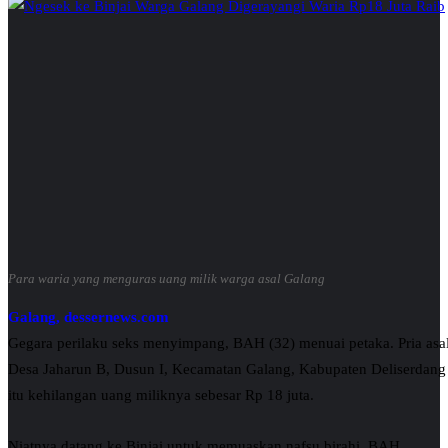
Para waria yang menguras uang milik warga asal Galang
Galang, dessernews.com
Gegara perilaku seks menyimpang, BAH (32) menuai petaka. Pria asa
Desa Jaharun B, Dusun I, Kecamatan Galang, Kabupaten Deliserdang
itu kehilangan uang miliknya sebesar Rp 18 juta.
Niatnya datang ke Binjai untuk memuaskan nafsu birahi, BAH