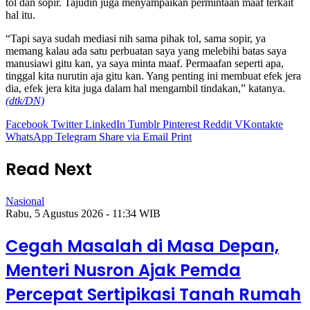
tol dan sopir. Tajudin juga menyampaikan permintaan maaf terkait
hal itu.
“Tapi saya sudah mediasi nih sama pihak tol, sama sopir, ya
memang kalau ada satu perbuatan saya yang melebihi batas saya
manusiawi gitu kan, ya saya minta maaf. Permaafan seperti apa,
tinggal kita nurutin aja gitu kan. Yang penting ini membuat efek jera
dia, efek jera kita juga dalam hal mengambil tindakan,” katanya.
(dtk/DN)
Facebook
Twitter
LinkedIn
Tumblr
Pinterest
Reddit
VKontakte
WhatsApp
Telegram
Share via Email
Print
Read Next
Nasional
Rabu, 5 Agustus 2026 - 11:34 WIB
Cegah Masalah di Masa Depan,
Menteri Nusron Ajak Pemda
Percepat Sertipikasi Tanah Rumah