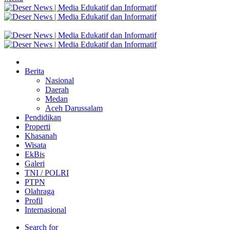
Berita
Nasional
Daerah
Medan
Aceh Darussalam
Pendidikan
Properti
Khasanah
Wisata
EkBis
Galeri
TNI / POLRI
PTPN
Olahraga
Profil
Internasional
Search for