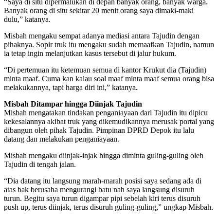
“Saya di situ dipermalukan di depan banyak orang, banyak warga.
Banyak orang di situ sekitar 20 menit orang saya dimaki-maki
dulu,” katanya.
Misbah mengaku sempat adanya mediasi antara Tajudin dengan
pihaknya. Sopir truk itu mengaku sudah memaafkan Tajudin, namun
ia tetap ingin melanjutkan kasus tersebut di jalur hukum.
“Di pertemuan itu ketemuan semua di kantor Krukut dia (Tajudin)
minta maaf. Cuma kan kalau soal maaf minta maaf semua orang bisa
melakukannya, tapi harga diri ini,” katanya.
Misbah Ditampar hingga Diinjak Tajudin
Misbah mengatakan tindakan penganiayaan dari Tajudin itu dipicu
kekesalannya akibat truk yang dikemudikannya merusak portal yang
dibangun oleh pihak Tajudin. Pimpinan DPRD Depok itu lalu
datang dan melakukan penganiayaan.
Misbah mengaku diinjak-injak hingga diminta guling-guling oleh
Tajudin di tengah jalan.
“Dia datang itu langsung marah-marah posisi saya sedang ada di
atas bak berusaha mengurangi batu nah saya langsung disuruh
turun. Begitu saya turun digampar pipi sebelah kiri terus disuruh
push up, terus diinjak, terus disuruh guling-guling,” ungkap Misbah.