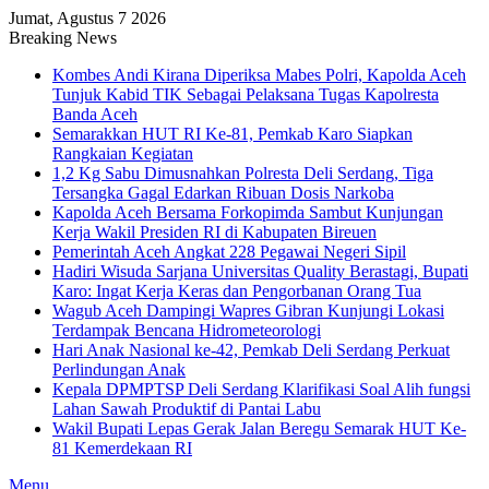
Jumat, Agustus 7 2026
Breaking News
Kombes Andi Kirana Diperiksa Mabes Polri, Kapolda Aceh
Tunjuk Kabid TIK Sebagai Pelaksana Tugas Kapolresta
Banda Aceh
Semarakkan HUT RI Ke-81, Pemkab Karo Siapkan
Rangkaian Kegiatan
1,2 Kg Sabu Dimusnahkan Polresta Deli Serdang, Tiga
Tersangka Gagal Edarkan Ribuan Dosis Narkoba
Kapolda Aceh Bersama Forkopimda Sambut Kunjungan
Kerja Wakil Presiden RI di Kabupaten Bireuen
Pemerintah Aceh Angkat 228 Pegawai Negeri Sipil
Hadiri Wisuda Sarjana Universitas Quality Berastagi, Bupati
Karo: Ingat Kerja Keras dan Pengorbanan Orang Tua
Wagub Aceh Dampingi Wapres Gibran Kunjungi Lokasi
Terdampak Bencana Hidrometeorologi
Hari Anak Nasional ke-42, Pemkab Deli Serdang Perkuat
Perlindungan Anak
Kepala DPMPTSP Deli Serdang Klarifikasi Soal Alih fungsi
Lahan Sawah Produktif di Pantai Labu
Wakil Bupati Lepas Gerak Jalan Beregu Semarak HUT Ke-
81 Kemerdekaan RI
Menu