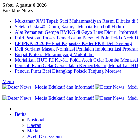
Sabtu, Agustus 8 2026
Breaking News
Muktamar XVI Tapak Suci Muhammadiyah Resmi Dibuka di S
Setelah Usia 40 Tahun, Saatnya Menata Kembali Hidup
Alat Pemantau Gempa BMKG di Gayo Lues Dicuri, Informasi 
Polri Pastikan Proses Pemeriksaan Personel Polri Polda Aceh 
LP3PKK 2026 Perkuat Kapasitas Kader PKK Deli Serdang
Deli Serdang Masuk Nominasi Penilaian Implementasi Progra
Empat Kriteria Mukmin yang Mukhbitin
Meriahkan HUT RI Ke-81, Polda Aceh Gelar Lomba Memasak
Pemkab Karo Gelar Gerak Jalan Kemerdekaan, Meriahkan HUT
Pencuri Pintu Besi Ditangkap Polsek Tanjung Morawa
Menu
Berita
Nasional
Daerah
Medan
Aceh Darussalam