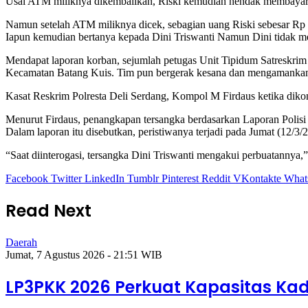
Usai ATM miliknya dikembalikan, Riski kemudian hendak membayar 
Namun setelah ATM miliknya dicek, sebagian uang Riski sebesar Rp 4
Iapun kemudian bertanya kepada Dini Triswanti Namun Dini tidak me
Mendapat laporan korban, sejumlah petugas Unit Tipidum Satreskrim
Kecamatan Batang Kuis. Tim pun bergerak kesana dan mengamankan 
Kasat Reskrim Polresta Deli Serdang, Kompol M Firdaus ketika diko
Menurut Firdaus, penangkapan tersangka berdasarkan Laporan Polisi
Dalam laporan itu disebutkan, peristiwanya terjadi pada Jumat (12/3/
“Saat diinterogasi, tersangka Dini Triswanti mengakui perbuatannya,”
Facebook
Twitter
LinkedIn
Tumblr
Pinterest
Reddit
VKontakte
What
Read Next
Daerah
Jumat, 7 Agustus 2026 - 21:51 WIB
LP3PKK 2026 Perkuat Kapasitas Kad