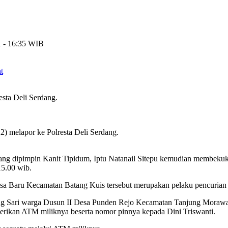
1 - 16:35 WIB
t
esta Deli Serdang.
) melapor ke Polresta Deli Serdang.
ang dipimpin Kanit Tipidum, Iptu Natanail Sitepu kemudian membeku
15.00 wib.
esa Baru Kecamatan Batang Kuis tersebut merupakan pelaku pencuria
ang Sari warga Dusun II Desa Punden Rejo Kecamatan Tanjung Morawa 
rikan ATM miliknya beserta nomor pinnya kepada Dini Triswanti.