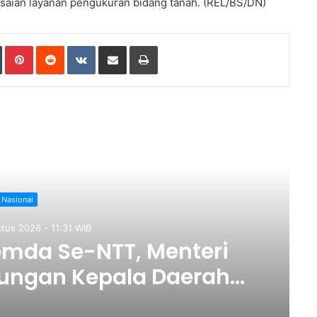
esaian layanan pengukuran bidang tanah. (REL/BS/DN)
Tumblr
Pinterest
Reddit
VKontakte
Share via Email
Print
ad Next
Nasional
tus 2026 - 11:31 WIB
mda Se-NTT, Menteri
ungan Kepala Daerah
sformasi Layanan