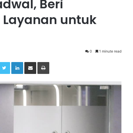
dwal, Beri
 Layanan untuk
0
1 minute read
Twitter
LinkedIn
Share via Email
Print