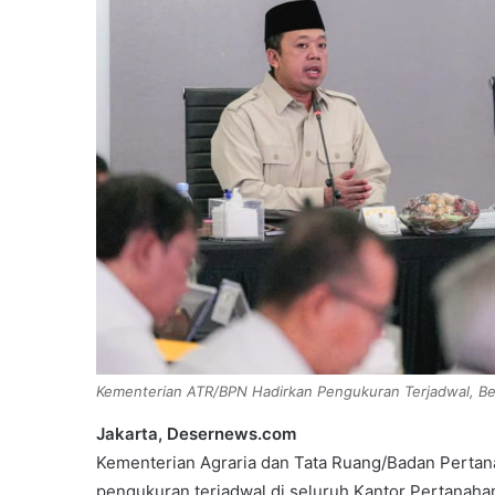
Kementerian ATR/BPN Hadirkan Pengukuran Terjadwal, Be
Jakarta, Desernews.com
Kementerian Agraria dan Tata Ruang/Badan Perta
pengukuran terjadwal di seluruh Kantor Pertanahan