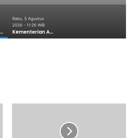
tanahan
Rabu, 5 Agustus
2026 - 11:26 WIB
Se-NTT, Menteri Nusron Minta Dukungan Kepala Daerah Wujudkan Transformasi Layanan Pertanahan
Kementerian ATR/BPN, KPK, dan Pemda Jawa Barat Sepakati Kerja Sama dalam Upaya Pencegahan Korupsi serta Penguatan Ekonomi Daerah