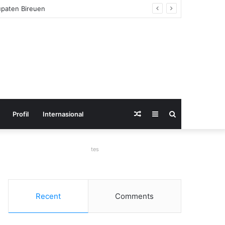
Random
Sidebar
Search
Profil
Internasional
Article
for
tes
Recent
Comments