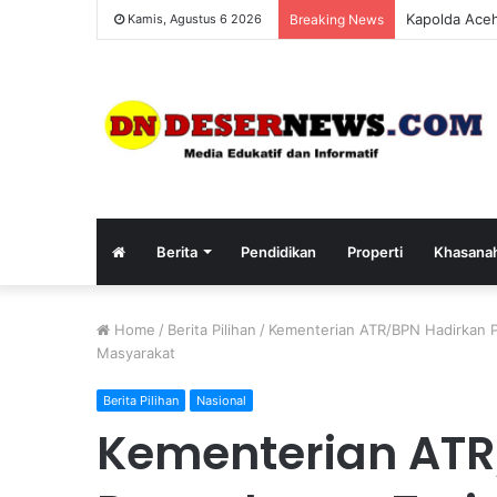
Pemerintah A
Kamis, Agustus 6 2026
Breaking News
Berita
Pendidikan
Properti
Khasana
Home
/
Berita Pilihan
/
Kementerian ATR/BPN Hadirkan P
Masyarakat
Berita Pilihan
Nasional
Kementerian ATR