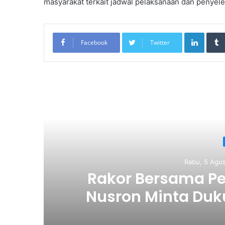
masyarakat terkait jadwal pelaksanaan dan penyel
LinkedIn
Facebook
Twitter
Re
Rabu, 5 Agus
i
Rakor Bersama Pe
i
Nusron Minta Duk
Wujudkan Tran