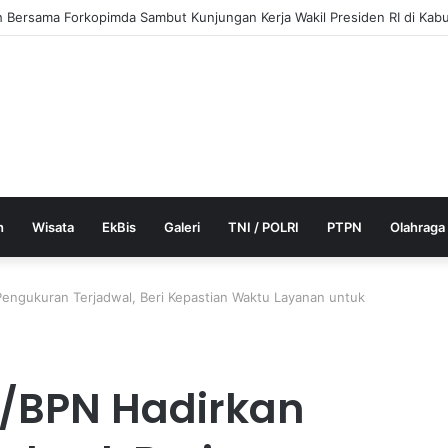
ceh Angkat 228 Pegawai Negeri Sipil
h
Wisata
EkBis
Galeri
TNI / POLRI
PTPN
Olahraga
engukuran Terjadwal, Beri Kepastian Waktu Layanan untuk
/BPN Hadirkan