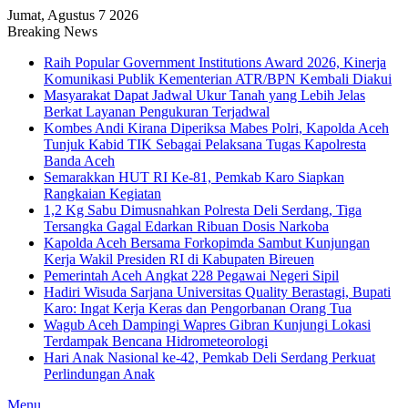
Jumat, Agustus 7 2026
Breaking News
Raih Popular Government Institutions Award 2026, Kinerja
Komunikasi Publik Kementerian ATR/BPN Kembali Diakui
Masyarakat Dapat Jadwal Ukur Tanah yang Lebih Jelas
Berkat Layanan Pengukuran Terjadwal
Kombes Andi Kirana Diperiksa Mabes Polri, Kapolda Aceh
Tunjuk Kabid TIK Sebagai Pelaksana Tugas Kapolresta
Banda Aceh
Semarakkan HUT RI Ke-81, Pemkab Karo Siapkan
Rangkaian Kegiatan
1,2 Kg Sabu Dimusnahkan Polresta Deli Serdang, Tiga
Tersangka Gagal Edarkan Ribuan Dosis Narkoba
Kapolda Aceh Bersama Forkopimda Sambut Kunjungan
Kerja Wakil Presiden RI di Kabupaten Bireuen
Pemerintah Aceh Angkat 228 Pegawai Negeri Sipil
Hadiri Wisuda Sarjana Universitas Quality Berastagi, Bupati
Karo: Ingat Kerja Keras dan Pengorbanan Orang Tua
Wagub Aceh Dampingi Wapres Gibran Kunjungi Lokasi
Terdampak Bencana Hidrometeorologi
Hari Anak Nasional ke-42, Pemkab Deli Serdang Perkuat
Perlindungan Anak
Menu