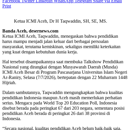
Facebook
Twitter
LinkedIn
WhatsApp
Telegram
Share via Email
Print
Ketua ICMI Aceh, Dr H Taqwaddin, SH, SE, MS.
Banda Aceh, desernews.com
Ketua ICMI Aceh, Taqwaddin, menegaskan bahwa pendidikan
harus mampu menjadi jalan keluar dari berbagai persoalan
masyarakat, terutama kemiskinan, sekaligus memiliki keterkaitan
yang kuat dengan kebutuhan dunia kerja.
Hal tersebut disampaikannya saat membuka Talkshow Pendidikan
Nasional yang dirangkai dengan Musyawarah Daerah (Musda)
ICMI Aceh Besar di Program Pascasarjana Universitas Islam Negeri
Ar-Raniry, Selasa (7/7/2026), bertepatan dengan 22 Muharram 1448
Hijriah.
Dalam sambutannya, Taqwaddin mengungkapkan bahwa kualitas
pendidikan Indonesia maupun Aceh masih memerlukan perhatian
serius. Mengacu pada World Top 20 Education Poll, Indonesia
disebut berada pada peringkat 67 dari 203 negara, sementara posisi
pendidikan Aceh berada di peringkat 26 dari 38 provinsi di
Indonesia.
“Secara nasional, kualitas pendidikan Aceh belum baik-baik saja.