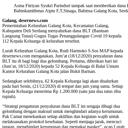
Asma Fitriyan Syukri Parinduri tampak saat memberikan dana
Babinkamtibmas Aiptu F,T,Sinaga, Babinsa Galang Kota, Serd
Galang, desernews.com
Pemerintahan Kelurahan Galang Kota, Kecamatan Galang,
Kabupaten Deli Serdang menyalurkan dana BLT (Bantuan
Langsung Tunai) Gugus Tugas Penanggulangan Covid 19 kepada
112 Kepala Keluarga di kelurahan tersebut.
Lurah Kelurahan Galang Kota, Rudi Harmoko S.Sos MAP kepada
desernews.com mengatakan, Jum’at (18/12/2020) penyaluran dana
BLT itu di bagi bagi dua gelombang. Pertama, diberikan hari ini
(Jum’at, 18/12/2020) kepada 52 Kepala Keluaga di Balai Umum
Kantor Kelurahan Galang Kota jalan Bukit Barisan.
Sedangkan selebihnya, 62 Kepala Keluarga lagi akan disalurkan
pada hari Senin, (21/12/2020) di tempat dan jam yang sama. Setiap
Kepala Keluarga menerima Rp 1.200.000 (satu juta dua ratus ribu
rupiah).
“Strategi pengaturan penyaluran dana BLT ini sengaja dibagi dua
gelombang dengan maksud untuk menghindari adanya kerumunan.
Pak Camat menekankan setiap aktifitas dan kegiatan wajib untuk
melaksanakan protokol kesehatan. Seperti menjaga jarak, mencuci
tangan, menghindari kerumunan dan memakai masker”, ucap Lurah