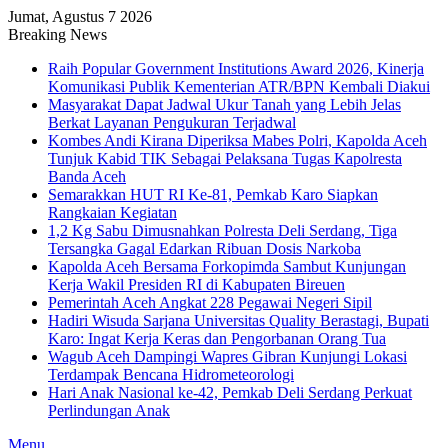
Jumat, Agustus 7 2026
Breaking News
Raih Popular Government Institutions Award 2026, Kinerja
Komunikasi Publik Kementerian ATR/BPN Kembali Diakui
Masyarakat Dapat Jadwal Ukur Tanah yang Lebih Jelas
Berkat Layanan Pengukuran Terjadwal
Kombes Andi Kirana Diperiksa Mabes Polri, Kapolda Aceh
Tunjuk Kabid TIK Sebagai Pelaksana Tugas Kapolresta
Banda Aceh
Semarakkan HUT RI Ke-81, Pemkab Karo Siapkan
Rangkaian Kegiatan
1,2 Kg Sabu Dimusnahkan Polresta Deli Serdang, Tiga
Tersangka Gagal Edarkan Ribuan Dosis Narkoba
Kapolda Aceh Bersama Forkopimda Sambut Kunjungan
Kerja Wakil Presiden RI di Kabupaten Bireuen
Pemerintah Aceh Angkat 228 Pegawai Negeri Sipil
Hadiri Wisuda Sarjana Universitas Quality Berastagi, Bupati
Karo: Ingat Kerja Keras dan Pengorbanan Orang Tua
Wagub Aceh Dampingi Wapres Gibran Kunjungi Lokasi
Terdampak Bencana Hidrometeorologi
Hari Anak Nasional ke-42, Pemkab Deli Serdang Perkuat
Perlindungan Anak
Menu