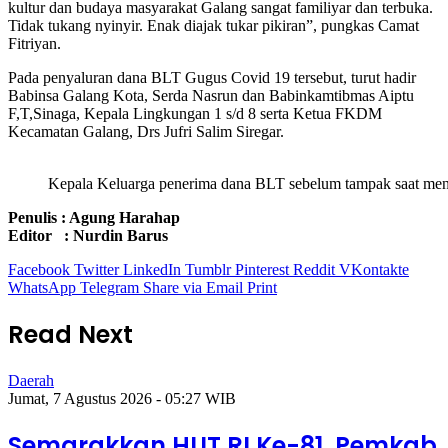
kultur dan budaya masyarakat Galang sangat familiyar dan terbuka.
Tidak tukang nyinyir. Enak diajak tukar pikiran”, pungkas Camat
Fitriyan.
Pada penyaluran dana BLT Gugus Covid 19 tersebut, turut hadir
Babinsa Galang Kota, Serda Nasrun dan Babinkamtibmas Aiptu
F,T,Sinaga, Kepala Lingkungan 1 s/d 8 serta Ketua FKDM
Kecamatan Galang, Drs Jufri Salim Siregar.
Kepala Keluarga penerima dana BLT sebelum tampak saat mend
Penulis : Agung Harahap
Editor : Nurdin Barus
Facebook
Twitter
LinkedIn
Tumblr
Pinterest
Reddit
VKontakte
WhatsApp
Telegram
Share via Email
Print
Read Next
Daerah
Jumat, 7 Agustus 2026 - 05:27 WIB
Semarakkan HUT RI Ke-81, Pemkab