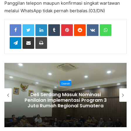
Panggilan telepon maupun konfirmasi singkat wartawan
melalui WhatsApp tidak pernah berbalas.(03/DN)
LinkedIn
Tumblr
Pinterest
Reddit
VKontakte
WhatsApp
Telegram
Share via Email
Print
Daerah
Pemkab Karo Gelar Gerak Jalan
Kemerdekaan, Meriahkan HUT RI Ke-
81 Ajak Masyarakat Perkuat
Semangat Persatuan