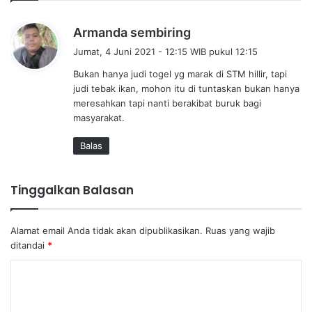
b
Armanda sembiring
e
Jumat, 4 Juni 2021 - 12:15 WIB pukul 12:15
r
Bukan hanya judi togel yg marak di STM hillir, tapi
k
judi tebak ikan, mohon itu di tuntaskan bukan hanya
a
meresahkan tapi nanti berakibat buruk bagi
t
masyarakat.
a
:
Balas
Tinggalkan Balasan
Alamat email Anda tidak akan dipublikasikan.
Ruas yang wajib
ditandai
*