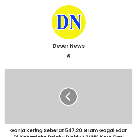
Deser News
W
e
b
s
i
t
e
Ganja Kering Seberat 547,20 Gram Gagal Edar