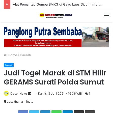
Alat Pemantau Gempa BMKG di Gayo Lues Dicuri, Informasi Peringatan Dini Bencana Terganggu
M
Home
/
Daerah
Daerah
Judi Togel Marak di STM Hilir
GERAMS Surati Polda Sumut
Deser News
S
Kamis, 3 Juni 2021 - 16:36 WIB
1
e
Less than a minute
n
Facebook
Twitter
LinkedIn
WhatsApp
Telegram
Share via Email
Print
d