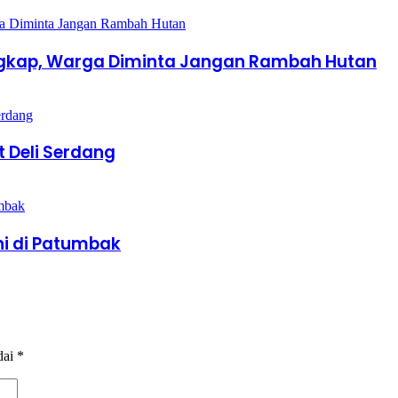
angkap, Warga Diminta Jangan Rambah Hutan
 Deli Serdang
ni di Patumbak
dai
*