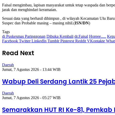
Faisal mengimbau, lapisan masyarakat untuk tetap waspada dan berp
jarak dan menghindari keramaian.
Sesuai data yang berhasil dihimpun , di wilayah Kecamatan Ulu Baru
Suspec dan Probable masing – masing nihil.(
ISN/DN
)
Tags
di Puskesmas Paringgonan
Dibuka Kembali
dr.Faisal
Horeee.....
Kepa
Facebook
Twitter
LinkedIn
Tumblr
Pinterest
Reddit
VKontakte
What
Read Next
Daerah
Jumat, 7 Agustus 2026 - 13:44 WIB
Wabup Deli Serdang Lantik 25 Pej
Daerah
Jumat, 7 Agustus 2026 - 05:27 WIB
Semarakkan HUT RI Ke-81, Pemkab 