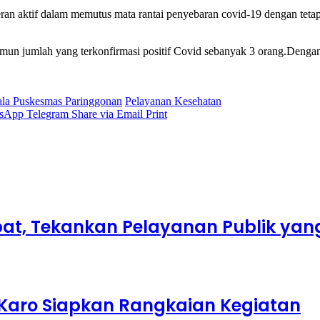
eran aktif dalam memutus mata rantai penyebaran covid-19 dengan te
mun jumlah yang terkonfirmasi positif Covid sebanyak 3 orang.Dengan
la Puskesmas Paringgonan
Pelayanan Kesehatan
sApp
Telegram
Share via Email
Print
abat, Tekankan Pelayanan Publik ya
Karo Siapkan Rangkaian Kegiatan