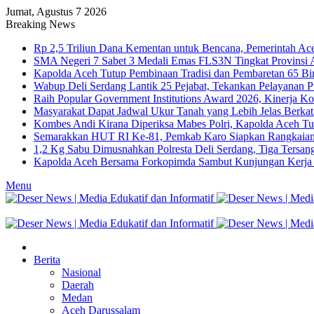
Jumat, Agustus 7 2026
Breaking News
Rp 2,5 Triliun Dana Kementan untuk Bencana, Pemerintah Ace
SMA Negeri 7 Sabet 3 Medali Emas FLS3N Tingkat Provinsi
Kapolda Aceh Tutup Pembinaan Tradisi dan Pembaretan 65 Bi
Wabup Deli Serdang Lantik 25 Pejabat, Tekankan Pelayanan 
Raih Popular Government Institutions Award 2026, Kinerja 
Masyarakat Dapat Jadwal Ukur Tanah yang Lebih Jelas Berka
Kombes Andi Kirana Diperiksa Mabes Polri, Kapolda Aceh Tu
Semarakkan HUT RI Ke-81, Pemkab Karo Siapkan Rangkaian
1,2 Kg Sabu Dimusnahkan Polresta Deli Serdang, Tiga Tersa
Kapolda Aceh Bersama Forkopimda Sambut Kunjungan Kerja W
Menu
Berita
Nasional
Daerah
Medan
Aceh Darussalam