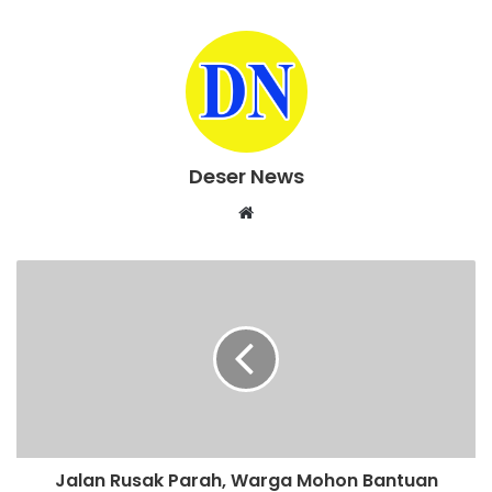
Deser News
W
e
b
s
i
t
e
Jalan Rusak Parah, Warga Mohon Bantuan