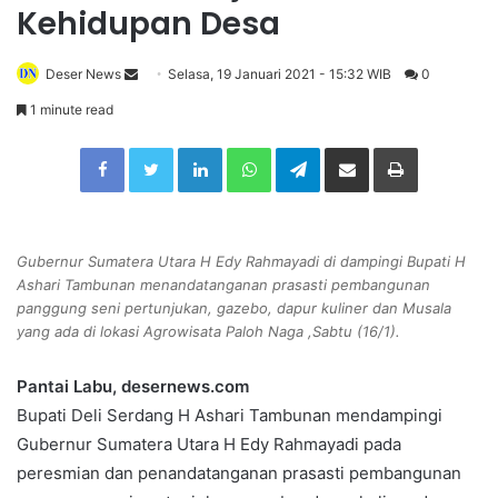
Kehidupan Desa
Deser News
S
Selasa, 19 Januari 2021 - 15:32 WIB
0
e
1 minute read
n
Facebook
Twitter
LinkedIn
WhatsApp
Telegram
Share via Email
Print
d
a
n
e
Gubernur Sumatera Utara H Edy Rahmayadi di dampingi Bupati H
m
Ashari Tambunan menandatanganan prasasti pembangunan
a
panggung seni pertunjukan, gazebo, dapur kuliner dan Musala
i
yang ada di lokasi Agrowisata Paloh Naga ,Sabtu (16/1).
l
Pantai Labu, desernews.com
Bupati Deli Serdang H Ashari Tambunan mendampingi
Gubernur Sumatera Utara H Edy Rahmayadi pada
peresmian dan penandatanganan prasasti pembangunan