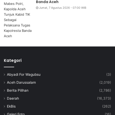
Banda Aceh
Jumat, 7 Agustus 2026 - 07:00 WIB
Kategori
Abyadi For Wagubsu
(3)
Aceh Darussalam
(2,019)
Berita Pilihan
(2,786)
Daerah
(16,373)
EkBis
(262)
Galeri Foto
(16)