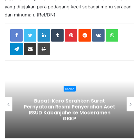
yang dijajakan para pedagang kecil sebagai menu sarapan
dan minuman. (Rel/DN)
LinkedIn
Tumblr
Pinterest
Reddit
VKontakte
WhatsApp
Telegram
Share via Email
Print
Daerah
Tiga Kapolsek Polresta Deli Serdang
et
Bergeser, Sejumlah Perwira Dapat
Jabatan Baru