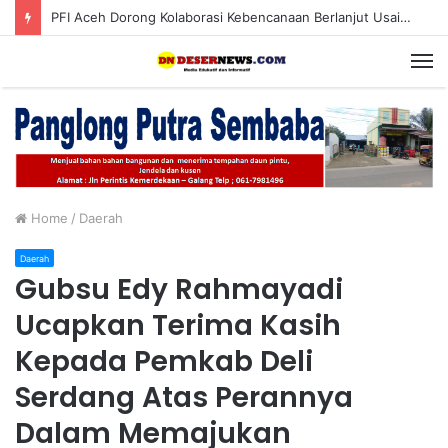
PFI Aceh Dorong Kolaborasi Kebencanaan Berlanjut Usai Pameran “Prahara Pulau Emas”
M
Home
/
Daerah
Daerah
Gubsu Edy Rahmayadi
Ucapkan Terima Kasih
Kepada Pemkab Deli
Serdang Atas Perannya
Dalam Memajukan