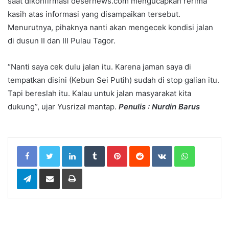
saat dikonfirmasi desernews.com mengucapkan rerima
kasih atas informasi yang disampaikan tersebut.
Menurutnya, pihaknya nanti akan mengecek kondisi jalan
di dusun II dan III Pulau Tagor.
“Nanti saya cek dulu jalan itu. Karena jaman saya di
tempatkan disini (Kebun Sei Putih) sudah di stop galian itu.
Tapi bereslah itu. Kalau untuk jalan masyarakat kita
dukung”, ujar Yusrizal mantap.
Penulis : Nurdin Barus
LinkedIn
Tumblr
Pinterest
Reddit
VKontakte
WhatsApp
Telegram
Share via Email
Print