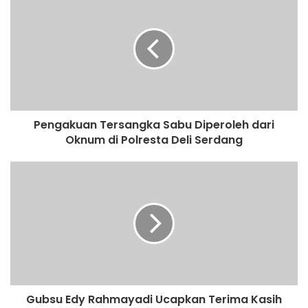
s
i
t
e
Pengakuan Tersangka Sabu Diperoleh dari
Oknum di Polresta Deli Serdang
Gubsu Edy Rahmayadi Ucapkan Terima Kasih