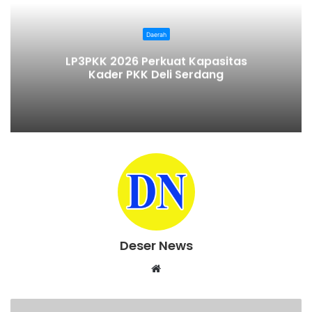
Daerah
LP3PKK 2026 Perkuat Kapasitas
Kader PKK Deli Serdang
Deser News
W
e
b