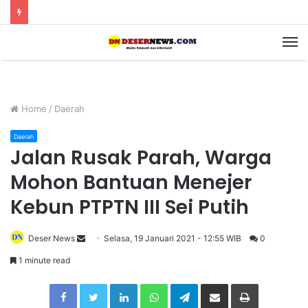
M
Home
/
Daerah
Daerah
Jalan Rusak Parah, Warga
Mohon Bantuan Menejer
Kebun PTPTN III Sei Putih
Deser News
S
Selasa, 19 Januari 2021 - 12:55 WIB
0
e
1 minute read
n
Facebook
Twitter
LinkedIn
WhatsApp
Telegram
Share via Email
Print
d
a