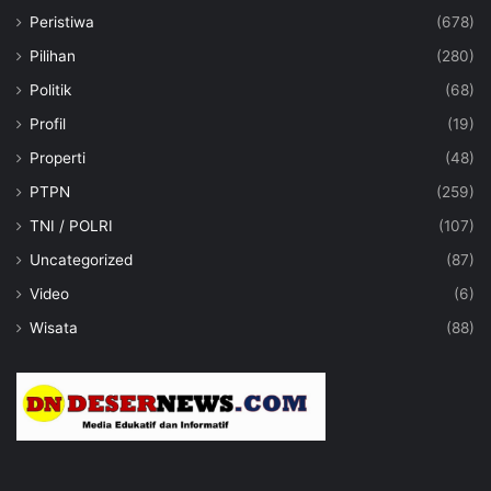
Peristiwa
(678)
Pilihan
(280)
Politik
(68)
Profil
(19)
Properti
(48)
PTPN
(259)
TNI / POLRI
(107)
Uncategorized
(87)
Video
(6)
Wisata
(88)