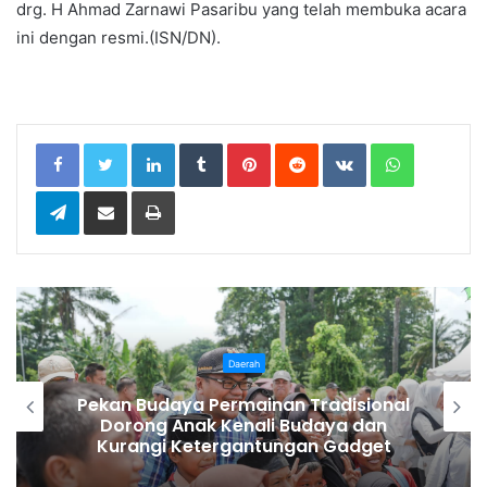
drg. H Ahmad Zarnawi Pasaribu yang telah membuka acara
ini dengan resmi.(ISN/DN).
LinkedIn
Tumblr
Pinterest
Reddit
VKontakte
WhatsApp
Telegram
Share via Email
Print
Daerah
Bupati Karo Serahkan Surat
Pernyataan Resmi Penyerahan Aset
RSUD Kabanjahe ke Moderamen
GBKP