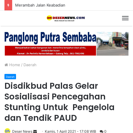
Merambah Jalan Keabadian
M
Home
/
Daerah
Daerah
Disdikbud Palas Gelar
Sosialisasi Pencegahan
Stunting Untuk Pengelola
dan Tendik PAUD
Deser News
S
Kamis, 1 April 2021 - 17:08 WIB
0