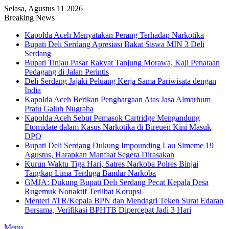
Selasa, Agustus 11 2026
Breaking News
Kapolda Aceh Menyatakan Perang Terhadap Narkotika
Bupati Deli Serdang Apresiasi Bakat Siswa MIN 3 Deli
Serdang
Bupati Tinjau Pasar Rakyat Tanjung Morawa, Kaji Penataan
Pedagang di Jalan Perintis
Deli Serdang Jajaki Peluang Kerja Sama Pariwisata dengan
India
Kapolda Aceh Berikan Penghargaan Atas Jasa Almarhum
Pratu Galuh Nugraha
Kapolda Aceh Sebut Pemasok Cartridge Mengandung
Etomidate dalam Kasus Narkotika di Bireuen Kini Masuk
DPO
Bupati Deli Serdang Dukung Impounding Lau Simeme 19
Agustus, Harapkan Manfaat Segera Dirasakan
Kurun Waktu Tiga Hari, Satres Narkoba Polres Binjai
Tangkap Lima Terduga Bandar Narkoba
GMJA: Dukung Bupati Deli Serdang Pecat Kepala Desa
Rugemuk Nonaktif Terlibat Korupsi
Menteri ATR/Kepala BPN dan Mendagri Teken Surat Edaran
Bersama, Verifikasi BPHTB Dipercepat Jadi 3 Hari
Menu