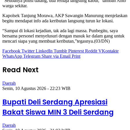
“Setibanya polisi datang, dua remaja langsung kabur,” tambah Anto
warga sekitar.
Kapolsek Tanjung Morawa, AKP Sawangin Manurung menjelaskan
begitu mendapat info ada keributan langsung turun ke lokasi.
“Sampai di lokasi kejadian, tak ada lagi massa. Punbegitu, saya
bersama personel menyelusuri dengan masuk ke dalam gang untuk
mencari siapa yang membuat keributan,”tegasnya.(03/DN)
Facebook
Twitter
LinkedIn
Tumblr
Pinterest
Reddit
VKontakte
WhatsApp
Telegram
Share via Email
Print
Read Next
Daerah
Senin, 10 Agustus 2026 - 22:23 WIB
Bupati Deli Serdang Apresiasi
Bakat Siswa MIN 3 Deli Serdang
Daerah