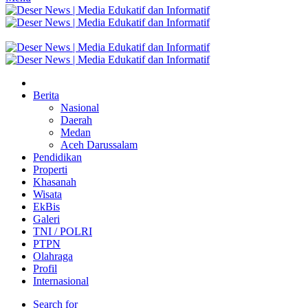
Berita
Nasional
Daerah
Medan
Aceh Darussalam
Pendidikan
Properti
Khasanah
Wisata
EkBis
Galeri
TNI / POLRI
PTPN
Olahraga
Profil
Internasional
Search for