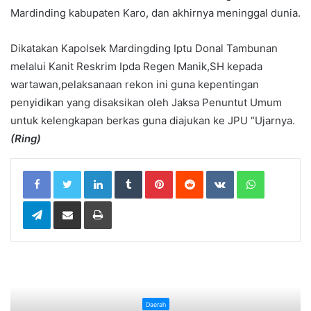
Mardinding kabupaten Karo, dan akhirnya meninggal dunia.
Dikatakan Kapolsek Mardingding Iptu Donal Tambunan
melalui Kanit Reskrim Ipda Regen Manik,SH kepada
wartawan,pelaksanaan rekon ini guna kepentingan
penyidikan yang disaksikan oleh Jaksa Penuntut Umum
untuk kelengkapan berkas guna diajukan ke JPU “Ujarnya.
(Ring)
LinkedIn
Tumblr
Pinterest
Reddit
VKontakte
WhatsApp
Telegram
Share via Email
Print
Daerah