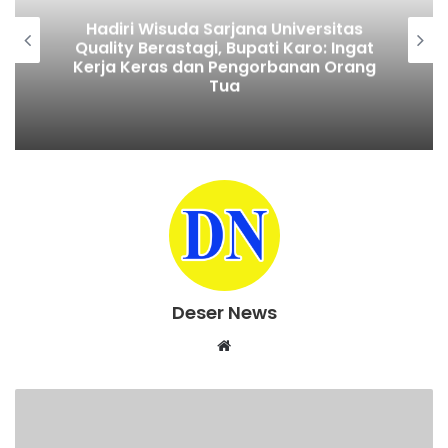
Hadiri Wisuda Sarjana Universitas
Quality Berastagi, Bupati Karo: Ingat
Kerja Keras dan Pengorbanan Orang
Tua
Deser News
W
e
b
s
i