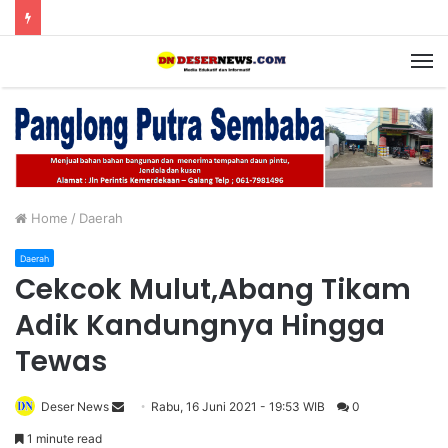
M
Home
/
Daerah
Daerah
Cekcok Mulut,Abang Tikam
Adik Kandungnya Hingga
Tewas
Deser News
S
Rabu, 16 Juni 2021 - 19:53 WIB
0
e
1 minute read