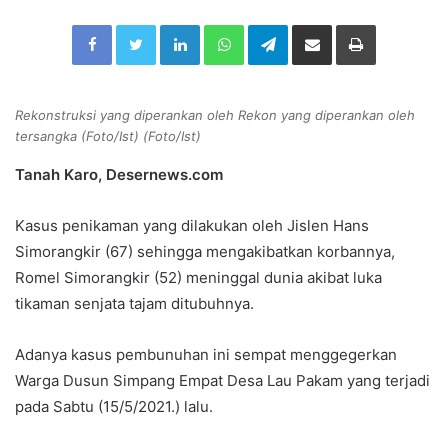
n
Facebook
Twitter
LinkedIn
WhatsApp
Telegram
Share via Email
Print
d
a
n
e
Rekonstruksi yang diperankan oleh Rekon yang diperankan oleh
m
tersangka (Foto/Ist) (Foto/Ist)
a
Tanah Karo, Desernews.com
i
l
Kasus penikaman yang dilakukan oleh Jislen Hans
Simorangkir (67) sehingga mengakibatkan korbannya,
Romel Simorangkir (52) meninggal dunia akibat luka
tikaman senjata tajam ditubuhnya.
Adanya kasus pembunuhan ini sempat menggegerkan
Warga Dusun Simpang Empat Desa Lau Pakam yang terjadi
pada Sabtu (15/5/2021.) lalu.