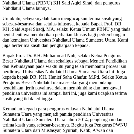
Nahdlatul Ulama (PBNU) KH Said Aqiel Siradj dan pengurus
Nahdlatul Ulama lainnya.
Untuk itu, selayaknyalah kami mengucapkan terima kasih yang
sebesar-besarnya dan setulus tulusnya, kepada Bapak Prof. DR.
KH. Said Aqiel Siradj, MA, selaku Ketua Umum PBNU yang tiada
henti-hentinya memberikan perhatian khusus bagi perkembangan
dan kemajuan Universitas Nahdlatul Ulama Sumatera Utara. Kami
juga berterima kasih dan penghargaan kepada.
Bapak Prof. Dr. KH. Muhammad Nuh, selaku Ketua Pengurus
Besar Nahdlatul Ulama dan sekaligus sebagai Menteri Pendidikan
dan Kebudayaan pada waktu itu yang telah membantu proses izin
berdirinya Universitas Nahdlatul Ulama Sumatera Utara ini. Juga
kepada bapak DR. KH. Hanief Saha Ghafur, M.Pd, Selaku Ketua
Pengurus Besar Nahdlatul ulama selaku yang membidangi
pendidikan, jerih payahnya dalam membimbing dan mengawal
pendirian universitas ini sampai hari ini, juga kami ucapkan terima
kasih yang tidak terhingga.
Kemudian kepada para pengurus wilayah Nahdlatul Ulama
Sumatera Utara yang menjadi panitia pendirian Universitas
Nahdlatul Ulama Sumatera Utara tahun 2014, penghargaan dan
terima kasih yang sebesar-besarnya. Begitu juga Pengurus PWNU
Sumatera Utara dari Mustasyar, Syuriah, Katib, A’wan dan