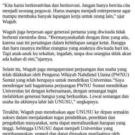
“Kita harus berkreativitas dan berinovasi. Jangan hanya bercita-cita
menjadi seorang pegawai. Harus mampu menjadi entrepreneur agar
mampu membuka banyak lapangan kerja untuk orang lain,” ujar
Wagub.
Wagub juga berpesan agar generasi pertama yang diwisuda tidak
berhenti menimba ilmu. “Bermasyarakatlah dengan ilmu yang ada,
karena saat ini persaingan dalam kehidupan sangat ketat. Bangga
dan haru rasanya melihat orangtua yang anaknya diwisuda hari ini.
Tapi anak-anak ku sekalian, ingatlah, tanpa doa orangtua tidak akan
ada kalian di sini,”ujarnya.
Selain itu, Wagub juga mengapresiasi perjuangan dan usaha yang
telah dilakukan oleh Pengurus Wilayah Nahdlatul Ulama (PWNU)
Sumut yang telah berupaya untuk mendirikan Universitas.“Saya
mendengar tadi bagaimana perjuangan PWNU Sumut mendirikan
Universitas ini dengan kebersamaan, dengan semangat ingin
melahirkan generasi bangsa yang berkualitas. Lewat semangat dan
usaha itu akhirnya lahir lah UNUSU,” ungkapnya.
Terakhir, Wagub pun mendoakan agar UNUSU ke depan semakin
sukses dalam menjalankan tugas pendidikan, penelitian dan
pengabdian masyarakat, serta dapat merealisasikan harapan yang
tinggi. Sehingga UNUSU dapat menjadi Universitas yang
membanggakan, unggul dan dapat dirasakan manfaatnya oleh