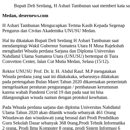
Bupati Deli Serdang, H Ashari Tambunan saat memberi kata
Medan, desernews.com
H Ashari Tambunan Mengucapkan Terima Kasih Kepada Segenap
Pengurus dan Civitas Akademika UNUSU Medan.
Hal itu dikatakan Bupati Deli Serdang H Ashari Tambunan saat
mendampingi Wakil Gubernur Sumatera Utara H Musa Rajekshah
menghadiri Wisuda perdana Sarjana dan Diploma Universitas
Nahdlatul Ulama Sumatera Utara (UNUSU) bertempat di Tiara
Convetion Center, Jalan Cut Mutia Medan, Selasa (15/12).
Rektor UNUSU Prof. Dr. Ir. H. Abdul Rauf. M.P mengatakan
Wisuda perdana yang saat ini dilakukaka, seharusnya dilakukan
pada pertengahan Bulan Maret Tahun 2020 dikarenakan pemerintah
mengeluarkan peraturan pengurangan / pembatasan kerumunan
karena wabah Pandemi Covid 19 dan pada saat ini bisa
dilangsungkan wisuda namun dengan protokol kesehatan.
Pada Wisuda perdana sarjana dan diploma Universitas Nahdlatul
Ulama Tahun 2020 akan dilantik wisuda sebanyak 461 Orang
Wisudawan dan wisudawati yang berasal dari Prodi Pendidikan
Guru Sekolah Dasar sebanyak 368 0rang,Prodi Tehnik Informatika
2 orang, Prodi Ilmu Komputer 8 orang, prodi Sistem Informasi 6