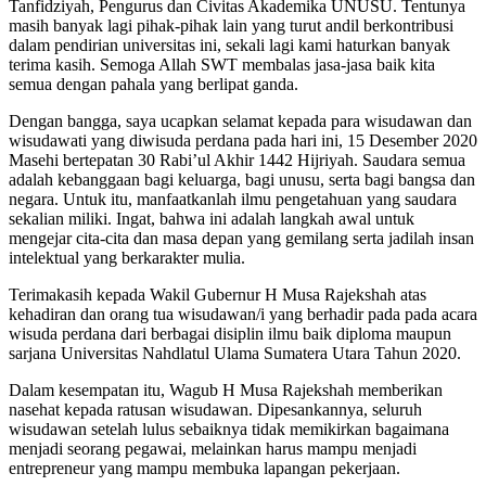
Tanfidziyah, Pengurus dan Civitas Akademika UNUSU. Tentunya
masih banyak lagi pihak-pihak lain yang turut andil berkontribusi
dalam pendirian universitas ini, sekali lagi kami haturkan banyak
terima kasih. Semoga Allah SWT membalas jasa-jasa baik kita
semua dengan pahala yang berlipat ganda.
Dengan bangga, saya ucapkan selamat kepada para wisudawan dan
wisudawati yang diwisuda perdana pada hari ini, 15 Desember 2020
Masehi bertepatan 30 Rabi’ul Akhir 1442 Hijriyah. Saudara semua
adalah kebanggaan bagi keluarga, bagi unusu, serta bagi bangsa dan
negara. Untuk itu, manfaatkanlah ilmu pengetahuan yang saudara
sekalian miliki. Ingat, bahwa ini adalah langkah awal untuk
mengejar cita-cita dan masa depan yang gemilang serta jadilah insan
intelektual yang berkarakter mulia.
Terimakasih kepada Wakil Gubernur H Musa Rajekshah atas
kehadiran dan orang tua wisudawan/i yang berhadir pada pada acara
wisuda perdana dari berbagai disiplin ilmu baik diploma maupun
sarjana Universitas Nahdlatul Ulama Sumatera Utara Tahun 2020.
Dalam kesempatan itu, Wagub H Musa Rajekshah memberikan
nasehat kepada ratusan wisudawan. Dipesankannya, seluruh
wisudawan setelah lulus sebaiknya tidak memikirkan bagaimana
menjadi seorang pegawai, melainkan harus mampu menjadi
entrepreneur yang mampu membuka lapangan pekerjaan.