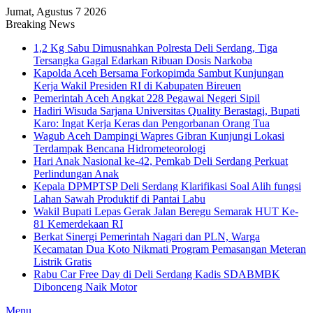
Jumat, Agustus 7 2026
Breaking News
1,2 Kg Sabu Dimusnahkan Polresta Deli Serdang, Tiga
Tersangka Gagal Edarkan Ribuan Dosis Narkoba
Kapolda Aceh Bersama Forkopimda Sambut Kunjungan
Kerja Wakil Presiden RI di Kabupaten Bireuen
Pemerintah Aceh Angkat 228 Pegawai Negeri Sipil
Hadiri Wisuda Sarjana Universitas Quality Berastagi, Bupati
Karo: Ingat Kerja Keras dan Pengorbanan Orang Tua
Wagub Aceh Dampingi Wapres Gibran Kunjungi Lokasi
Terdampak Bencana Hidrometeorologi
Hari Anak Nasional ke-42, Pemkab Deli Serdang Perkuat
Perlindungan Anak
Kepala DPMPTSP Deli Serdang Klarifikasi Soal Alih fungsi
Lahan Sawah Produktif di Pantai Labu
Wakil Bupati Lepas Gerak Jalan Beregu Semarak HUT Ke-
81 Kemerdekaan RI
Berkat Sinergi Pemerintah Nagari dan PLN, Warga
Kecamatan Dua Koto Nikmati Program Pemasangan Meteran
Listrik Gratis
Rabu Car Free Day di Deli Serdang Kadis SDABMBK
Dibonceng Naik Motor
Menu