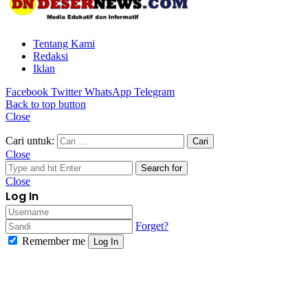
Tentang Kami
Redaksi
Iklan
Facebook
Twitter
WhatsApp
Telegram
Back to top button
Close
Cari untuk:
Close
Search for
Close
Log In
Forget?
Remember me
Log In