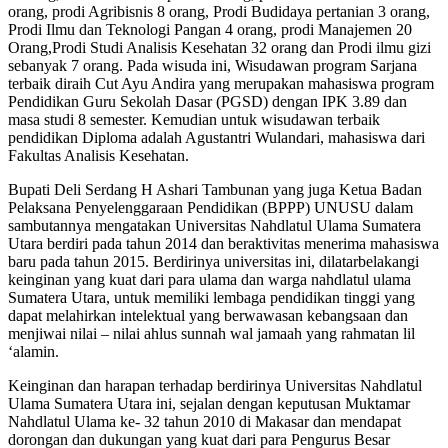
orang, prodi Agribisnis 8 orang, Prodi Budidaya pertanian 3 orang,
Prodi Ilmu dan Teknologi Pangan 4 orang, prodi Manajemen 20
Orang,Prodi Studi Analisis Kesehatan 32 orang dan Prodi ilmu gizi
sebanyak 7 orang. Pada wisuda ini, Wisudawan program Sarjana
terbaik diraih Cut Ayu Andira yang merupakan mahasiswa program
Pendidikan Guru Sekolah Dasar (PGSD) dengan IPK 3.89 dan
masa studi 8 semester. Kemudian untuk wisudawan terbaik
pendidikan Diploma adalah Agustantri Wulandari, mahasiswa dari
Fakultas Analisis Kesehatan.
Bupati Deli Serdang H Ashari Tambunan yang juga Ketua Badan
Pelaksana Penyelenggaraan Pendidikan (BPPP) UNUSU dalam
sambutannya mengatakan Universitas Nahdlatul Ulama Sumatera
Utara berdiri pada tahun 2014 dan beraktivitas menerima mahasiswa
baru pada tahun 2015. Berdirinya universitas ini, dilatarbelakangi
keinginan yang kuat dari para ulama dan warga nahdlatul ulama
Sumatera Utara, untuk memiliki lembaga pendidikan tinggi yang
dapat melahirkan intelektual yang berwawasan kebangsaan dan
menjiwai nilai – nilai ahlus sunnah wal jamaah yang rahmatan lil
‘alamin.
Keinginan dan harapan terhadap berdirinya Universitas Nahdlatul
Ulama Sumatera Utara ini, sejalan dengan keputusan Muktamar
Nahdlatul Ulama ke- 32 tahun 2010 di Makasar dan mendapat
dorongan dan dukungan yang kuat dari para Pengurus Besar