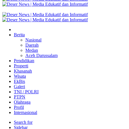
Berita
Nasional
Daerah
Medan
Aceh Darussalam
Pendidikan
Properti
Khasanah
Wisata
EkBis
Galeri
TNI / POLRI
PTPN
Olahraga
Profil
Internasional
Search for
Sidebar