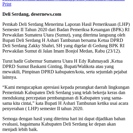
Print
Deli Serdang, desernews.com
Pemkab Deli Serdang Menerima Laporan Hasil Pemeriksaan (LHP)
Semester II Tahun 2020 dari Badan Pemeriksa Keuangan (BPK) RI
Perwakilan Sumatera Utara (Sumut), yang diterima langsung oleh
Bupati Deli Serdang H Ashari Tambunan bersama Ketua DPRD
Deli Serdang Zakky Shahri, SH yang digelar di Gedung BPK RI
Perwakilan Sumut di Jalan Imam Bonjol Medan, Rabu (23/12).
Turut hadir Gubernur Sumatera Utara H Edy Rahmayadi ,Ketua
DPRD Sumut Baskami Ginting, Bupati/Walikota atau yang
mewakili, Pimpinan DPRD kabupaten/kota, serta sejumlah pejabat
lainnya.
“Kami mengucapkan apresiasi kepada perangkat daerah lingkungan
Pemerintah Kabupaten Deli Serdang yang telah bekerja keras dan
mendukung percepatan pembangunan di Kabupaten yang sama-
sama kita cintai,” kata Bupati H Ashari Tambunan ketika usai acara
penyerahan ( LHP) semester II tahun 2020.
Semoga dengan hasil yang diterima hari ini dapat dijadikan bahan
evaluasi, bagaimana Kabupaten Deli Serdang ke depan akan
menjadi lebih baik.