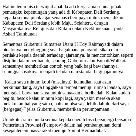
Hal ini tentu bisa terwujud apabila ada kerjasama semua pihak
pemangku kepentingan yang ada di Kabupaten Deli Serdang,
kepada semua pihak agar senatiasa berupaya untuk menjadikan
Kabupaten Deli Serdang lebih Maju, Sejahtera, dengan
Masyarakatnya Religius dan Rukun dalam Kebhinekaan, pinta
Ashari Tambunan
Sementara Gubernur Sumatera Utara H Edy Rahmayadi dalam
pidatonya menyinggung soal bagaimana pengaruh sikap dan
perilaku kepala daerah terhadap jajarannya. Ia mencontohkan seperti
disiplin dalam beribadah, seorang Gubernur atau Bupati/Walikota
semestinya memberikan contoh yang baik bagi bawahannya,
sehingga sosoknya menjadi teladan dan standar bagi jajarannya.
“Kalau saya minum kopi (misalnya), kemudian saat azan
berkumandang, saya tinggalkan tempat menuju rumah ibadah, saya
mengajak bawahan saya untuk sama-sama beribadah. Kalau sudah
begitu, besok kalau minum kopi lagi, saya yakin mereka akan
melakukan hal yang sama, bahkan bisa saja lebih dahulu dari saya
(bergegas),” jelas Gubernur, memberikan perumpamaan.
Untuk itu, ia meminta semua kepala daerah bisa bersinergi bersama
Pemerintah Provinsi (Pemprov) dalam hal pembangunan demi
kesejahteraan masyarakat menuju Sumut Bermartabat.