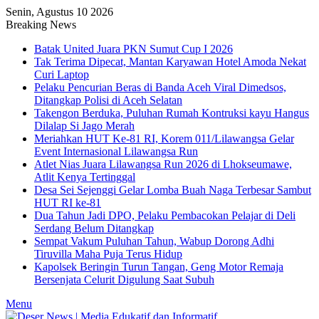
Senin, Agustus 10 2026
Breaking News
Batak United Juara PKN Sumut Cup I 2026
Tak Terima Dipecat, Mantan Karyawan Hotel Amoda Nekat
Curi Laptop
Pelaku Pencurian Beras di Banda Aceh Viral Dimedsos,
Ditangkap Polisi di Aceh Selatan
Takengon Berduka, Puluhan Rumah Kontruksi kayu Hangus
Dilalap Si Jago Merah
Meriahkan HUT Ke-81 RI, Korem 011/Lilawangsa Gelar
Event Internasional Lilawangsa Run
Atlet Nias Juara Lilawangsa Run 2026 di Lhokseumawe,
Atlit Kenya Tertinggal
Desa Sei Sejenggi Gelar Lomba Buah Naga Terbesar Sambut
HUT RI ke-81
Dua Tahun Jadi DPO, Pelaku Pembacokan Pelajar di Deli
Serdang Belum Ditangkap
Sempat Vakum Puluhan Tahun, Wabup Dorong Adhi
Tiruvilla Maha Puja Terus Hidup
Kapolsek Beringin Turun Tangan, Geng Motor Remaja
Bersenjata Celurit Digulung Saat Subuh
Menu