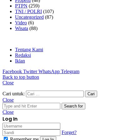
Properti
(48)
PTPN
(259)
TNI / POLRI
(107)
Uncategorized
(87)
Video
(6)
Wisata
(88)
Tentang Kami
Redaksi
Iklan
Facebook
Twitter
WhatsApp
Telegram
Back to top button
Close
Cari untuk:
Close
Search for
Close
Log In
Forget?
Remember me
Log In