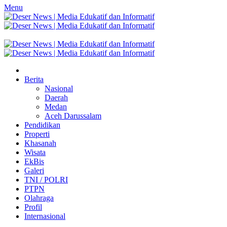
Menu
Berita
Nasional
Daerah
Medan
Aceh Darussalam
Pendidikan
Properti
Khasanah
Wisata
EkBis
Galeri
TNI / POLRI
PTPN
Olahraga
Profil
Internasional