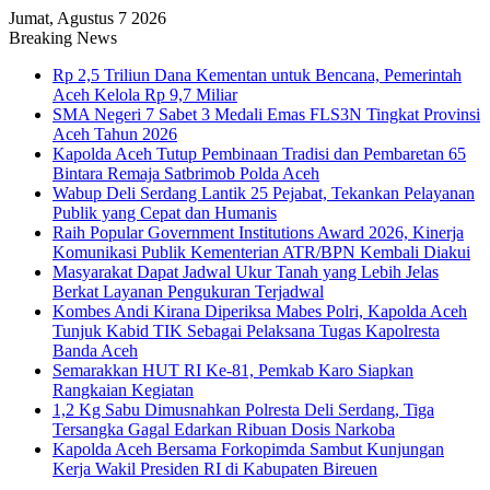
Jumat, Agustus 7 2026
Breaking News
Rp 2,5 Triliun Dana Kementan untuk Bencana, Pemerintah
Aceh Kelola Rp 9,7 Miliar
SMA Negeri 7 Sabet 3 Medali Emas FLS3N Tingkat Provinsi
Aceh Tahun 2026
Kapolda Aceh Tutup Pembinaan Tradisi dan Pembaretan 65
Bintara Remaja Satbrimob Polda Aceh
Wabup Deli Serdang Lantik 25 Pejabat, Tekankan Pelayanan
Publik yang Cepat dan Humanis
Raih Popular Government Institutions Award 2026, Kinerja
Komunikasi Publik Kementerian ATR/BPN Kembali Diakui
Masyarakat Dapat Jadwal Ukur Tanah yang Lebih Jelas
Berkat Layanan Pengukuran Terjadwal
Kombes Andi Kirana Diperiksa Mabes Polri, Kapolda Aceh
Tunjuk Kabid TIK Sebagai Pelaksana Tugas Kapolresta
Banda Aceh
Semarakkan HUT RI Ke-81, Pemkab Karo Siapkan
Rangkaian Kegiatan
1,2 Kg Sabu Dimusnahkan Polresta Deli Serdang, Tiga
Tersangka Gagal Edarkan Ribuan Dosis Narkoba
Kapolda Aceh Bersama Forkopimda Sambut Kunjungan
Kerja Wakil Presiden RI di Kabupaten Bireuen