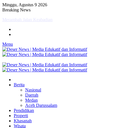
Minggu, Agustus 9 2026
Breaking News
Optimal dan Humanis, Ditsamapta Polda Aceh Supervisi
Kesiapsiagaan Dalmas Polres Bener Meriah
Menu
Berita
Nasional
Daerah
Medan
Aceh Darussalam
Pendidikan
Properti
Khasanah