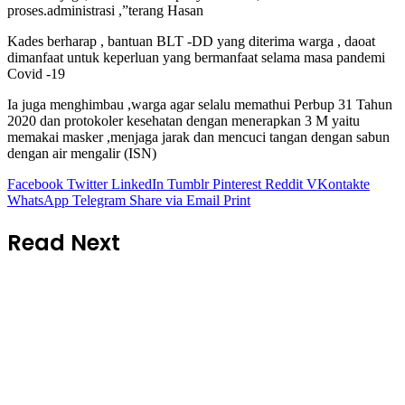
bulan ini juga, keterlambatan penyaluran ini,karena keterlambatan
proses.administrasi ,”terang Hasan
Kades berharap , bantuan BLT -DD yang diterima warga , daoat
dimanfaat untuk keperluan yang bermanfaat selama masa pandemi
Covid -19
Ia juga menghimbau ,warga agar selalu memathui Perbup 31 Tahun
2020 dan protokoler kesehatan dengan menerapkan 3 M yaitu
memakai masker ,menjaga jarak dan mencuci tangan dengan sabun
dengan air mengalir (ISN)
Facebook
Twitter
LinkedIn
Tumblr
Pinterest
Reddit
VKontakte
WhatsApp
Telegram
Share via Email
Print
Read Next