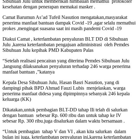
Kehadiran Muspika dalam acara penyaluran BLT DD di Desa
Sibuhuan Julu untuk memberikan himbauan memathui protokoler
kesehatan dengan penerapan memakai masker .
Camat Barumun As’ad Tufeil Nasution mengatakan,masyarakat
penerima manfaat bantuan dampak Covid -19 ,agar selalu memathui
prokes ,mengingat suasana saat ini masih pandemi Covid -19
Diakui Camat , keterlambatan penyaluran BLT DD di Sibuhuan
Julu ,karena keterlambatan pengajuan adiministrasi oleh Pemdes
Sibuhuan Julu kepihak PMD Kabupaten Palas
“Setelah realisasi pencairan yang diterima Pemdes Sibuhuan Julu
,langsung dilaksanakan penyaluran terhadap 246 warga penerima
manfaat bantuan ,”katanya
Kepala Desa Sibuhuan Julu, Hasan Basri Nasution, yang di
dampingi pihak BPD Ahmad Fauzi Lubis menjelaskan, warga
penerima manfaat didesa yang dipimpinnya sebanyak 246 kepala
keluarga (KK)
Dikatakan,untuk pembagian BLT-DD tahap IIi telah di salurkan
dengan bantuan sebesar Rp. 600 ribu dan untuk tahap ke IV
sebesar Rp. 300 ribu.juga disalurkan dalam waktu bersamaan .
“Untuk pembagian tahap V dan VI , akan kita salurkan dalam