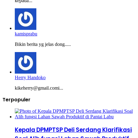
Selamat buat warga Deli Serdang yang setia dan manut
kepada...
kamisprabu
Bikin berita yg jelas dong.....
Herry Handoko
kikeherry@gmail.comi...
Terpopuler
Kepala DPMPTSP Deli Serdang Klarifikasi