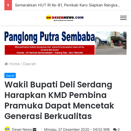
Semarakkan HUT RI Ke-81, Pemkab Karo Siapkan Rangkaian Kegiatan
M
Home
/
Daerah
Daerah
Wakil Bupati Deli Serdang
Harapkan KMD Pembina
Pramuka Dapat Mencetak
Generasi Berkualitas
Deser News
S
Minggu, 27 Desember 2020 - 06:52 WIB
0