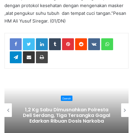
dengan protokol kesehatan dengan mengenakan masker
,alat pengukur suhu tubuh dan tempat cuci tangan.”Pesan
HM Ali Yusuf Siregar. (01/DN)
LinkedIn
Tumblr
Pinterest
Reddit
VKontakte
WhatsApp
Telegram
Share via Email
Print
Daerah
Hadiri Wisuda Sarjana Universit
resta
Quality Berastagi, Bupati Karo: In
 Gagal
Kerja Keras dan Pengorbanan Or
koba
Tua