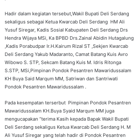
Hadir dalam kegiatan tersebut,Wakil Bupati Deli Serdang
sekaligus sebagai Ketua Kwarcab Deli Serdang HM Ali
Yusuf Siregar, Kadis SosiaI Kabupaten Deli Serdang Drs
Hendra Wijaya MSi, Ka BPBD Drs.Zainal Abidin Hutagalung
,Kadis Porabudpar Ir.H.Kairum Rizal ST ,Sekjen Kwarcab
Deli Serdang Yakub Madaranto, Camat Batang Kuis Avro
Wibowo S. STP, Sekcam Batang Kuis M. Idris Ritonga
S.STP, MSi,Pimpinan Pondok Pesantren Mawaridussalam
KH Buya Said Marqum MM, Satriwan dan Santriwati
Pondok Pesantren Mawaridussalam .
Pada kesempatan terserbut Pimpinan Pondok Pesantren
Mawaridussalam KH.Buya Syaid Marqum MM juga
mengucapakan “terima Kasih kepada Bapak Wakil Bupati
Deli Serdang sekaligus Ketua Kwarcab Deli Serdang H. M
Ali Yusuf Siregar yang telah hadir di Pondok Pesantren