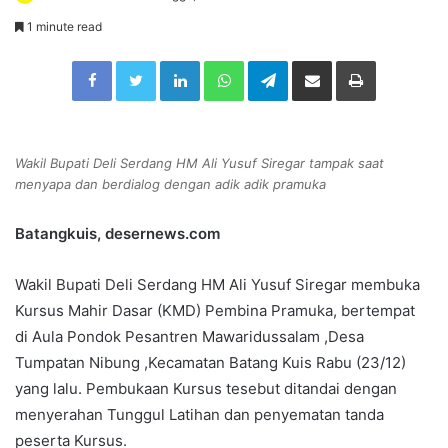
e
1 minute read
n
Facebook
Twitter
LinkedIn
WhatsApp
Telegram
Share via Email
Print
d
a
n
e
Wakil Bupati Deli Serdang HM Ali Yusuf Siregar tampak saat
m
menyapa dan berdialog dengan adik adik pramuka
a
i
Batangkuis, desernews.com
l
Wakil Bupati Deli Serdang HM Ali Yusuf Siregar membuka
Kursus Mahir Dasar (KMD) Pembina Pramuka, bertempat
di Aula Pondok Pesantren Mawaridussalam ,Desa
Tumpatan Nibung ,Kecamatan Batang Kuis Rabu (23/12)
yang lalu. Pembukaan Kursus tesebut ditandai dengan
menyerahan Tunggul Latihan dan penyematan tanda
peserta Kursus.