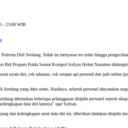
25 - 23:08 WIB
t
olresta Deli Serdang. Sidak itu menyasar tes urine hingga pengecekan
os Bid Propam Polda Sumut Kompol Sofyan Helmi Nasution didampingi
rat nyata diri, cek tahanan, cek senjata api personil dan judi online 
 Serdang yang dites urine. Hasilnya, seluruh personel dinyatakan nega
 Serdang ditemukan beberapa pelanggaran disiplin personel seperti sik
elengkapan data diri lainnya” ujar Sofyan.
g dan kelengkapan surat data diri ini, diberikan tindakan disiplin l