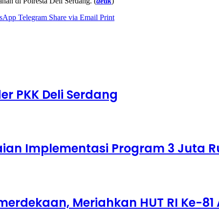
an di Polresta Deli Serdang. (
detik
)
sApp
Telegram
Share via Email
Print
er PKK Deli Serdang
laian Implementasi Program 3 Juta
merdekaan, Meriahkan HUT RI Ke-81 