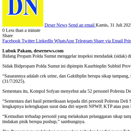
Deser News
Send an email
Kamis, 31 Juli 20
0
Less than a minute
Share
Facebook
Twitter
LinkedIn
WhatsApp
Telegram
Share via Email
Prin
Lubuk Pakam, desernews.com
Bidang Propam Polda Sumut menggelar inspeksi mendadak (sidak) di P
Sidak Bidpropam Polda Sumut ini dipimpin Kaurbinplin Subbid Prov
“Sasarannya adalah cek urine, dan Gaktibplin berupa sikap tampang, su
(31/7/2025).
Sementara itu, Kompol Sofyan menyebut ada 52 personel Polresta Deli
“Sementara dari hasil pemeriksaan kepada diri personil Polresta Deli
lengkapnya kelengkapan surat data diri seperti NPWP, KTP atau pun k
“Kemudian terhadap personil yang melakukan pelanggaran sikap tampan
tindakan pisik berupa pushup,” sambungnya.