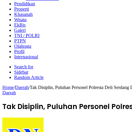
Pendidikan
Properti
Khasanah
Wisata
EkBis
Galeri
TNI / POLRI
PTPN
Olahraga
Profil
Internasional
Search for
Sidebar
Random Article
Home
/
Daerah
/
Tak Disiplin, Puluhan Personel Polresta Deli Serdan
Daerah
Tak Disiplin, Puluhan Personel Polr