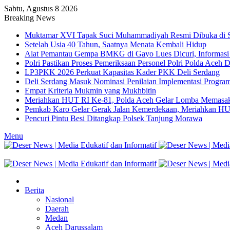
Sabtu, Agustus 8 2026
Breaking News
Muktamar XVI Tapak Suci Muhammadiyah Resmi Dibuka di S
Setelah Usia 40 Tahun, Saatnya Menata Kembali Hidup
Alat Pemantau Gempa BMKG di Gayo Lues Dicuri, Informasi 
Polri Pastikan Proses Pemeriksaan Personel Polri Polda Aceh 
LP3PKK 2026 Perkuat Kapasitas Kader PKK Deli Serdang
Deli Serdang Masuk Nominasi Penilaian Implementasi Progra
Empat Kriteria Mukmin yang Mukhbitin
Meriahkan HUT RI Ke-81, Polda Aceh Gelar Lomba Memasak
Pemkab Karo Gelar Gerak Jalan Kemerdekaan, Meriahkan HUT
Pencuri Pintu Besi Ditangkap Polsek Tanjung Morawa
Menu
Berita
Nasional
Daerah
Medan
Aceh Darussalam