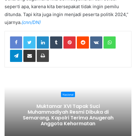
seperti apa, karena kita bersepakat tidak ingin pemilu
ditunda. Tapi kita juga ingin menjadi peserta politik 2024,”
ujarnya.
(cnn/DN)
LinkedIn
Tumblr
Pinterest
Reddit
VKontakte
WhatsApp
Telegram
Share via Email
Print
Nasional
Muktamar XVI Tapak Suci
Muhammadiyah Resmi Dibuka di
Semarang, Kapolri Terima Anugerah
Anggota Kehormatan