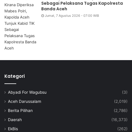
Sebagai Pelaksana Tugas Kapolresta
Banda Aceh
Jumat, 7 Agustus 2026 - 07:00 WIB
Kategori
Abyadi For Wagubsu
(3)
Aceh Darussalam
(2,019)
Berita Pilihan
(2,786)
Daerah
(16,373)
EkBis
(262)