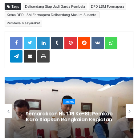
Tags
Deliserdang Siap Jadi Garda Pembela
DPD LSM Formapera
Ketua DPD LSM Formapera Deliserdang Muslim Susanto.
Pembela Masyarakat
LinkedIn
Tumblr
Pinterest
Reddit
VKontakte
WhatsApp
Telegram
Share via Email
Print
Daerah
1,2 Kg Sabu Dimusnahkan Polresta
Deli Serdang, Tiga Tersangka Gagal
Edarkan Ribuan Dosis Narkoba