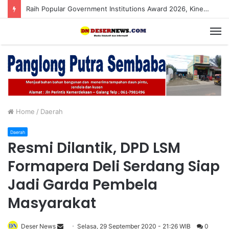
Raih Popular Government Institutions Award 2026, Kinerja Komunikasi Publik Kementerian ATR/BPN Kembali Diakui
M
Home
/
Daerah
Daerah
Resmi Dilantik, DPD LSM
Formapera Deli Serdang Siap
Jadi Garda Pembela
Masyarakat
Deser News
S
Selasa, 29 September 2020 - 21:26 WIB
0