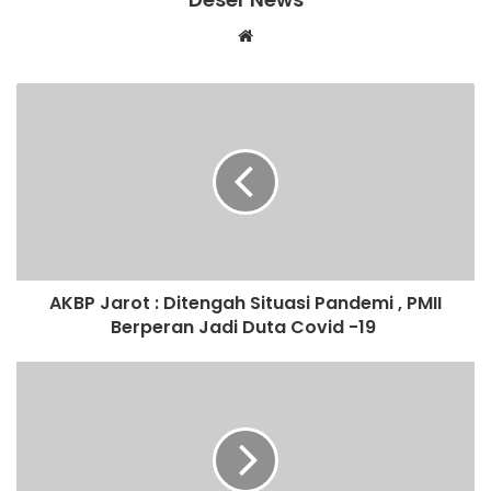
W
e
b
s
i
t
e
AKBP Jarot : Ditengah Situasi Pandemi , PMII
Berperan Jadi Duta Covid -19