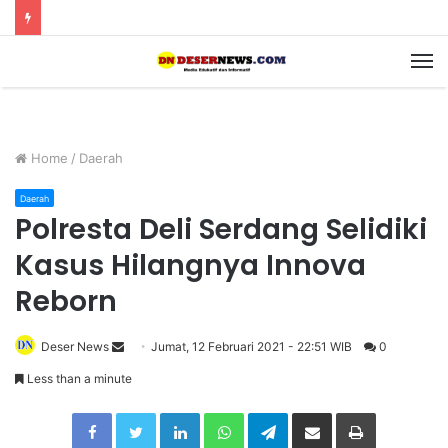
M
Home
/
Daerah
Daerah
Polresta Deli Serdang Selidiki
Kasus Hilangnya Innova
Reborn
Deser News
S
Jumat, 12 Februari 2021 - 22:51 WIB
0
e
Less than a minute
n
Facebook
Twitter
LinkedIn
WhatsApp
Telegram
Share via Email
Print
d
a