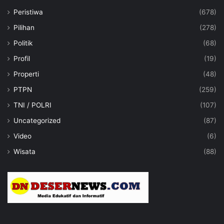
Peristiwa
(678)
Pilihan
(278)
Politik
(68)
Profil
(19)
Properti
(48)
PTPN
(259)
TNI / POLRI
(107)
Uncategorized
(87)
Video
(6)
Wisata
(88)