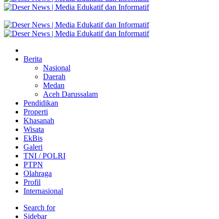
Berita
Nasional
Daerah
Medan
Aceh Darussalam
Pendidikan
Properti
Khasanah
Wisata
EkBis
Galeri
TNI / POLRI
PTPN
Olahraga
Profil
Internasional
Search for
Sidebar