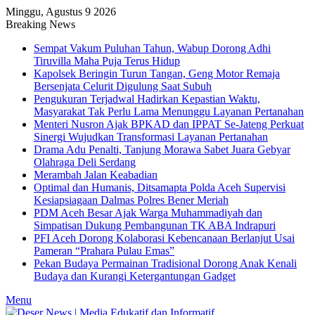
Minggu, Agustus 9 2026
Breaking News
Sempat Vakum Puluhan Tahun, Wabup Dorong Adhi
Tiruvilla Maha Puja Terus Hidup
Kapolsek Beringin Turun Tangan, Geng Motor Remaja
Bersenjata Celurit Digulung Saat Subuh
Pengukuran Terjadwal Hadirkan Kepastian Waktu,
Masyarakat Tak Perlu Lama Menunggu Layanan Pertanahan
Menteri Nusron Ajak BPKAD dan IPPAT Se-Jateng Perkuat
Sinergi Wujudkan Transformasi Layanan Pertanahan
Drama Adu Penalti, Tanjung Morawa Sabet Juara Gebyar
Olahraga Deli Serdang
Merambah Jalan Keabadian
Optimal dan Humanis, Ditsamapta Polda Aceh Supervisi
Kesiapsiagaan Dalmas Polres Bener Meriah
PDM Aceh Besar Ajak Warga Muhammadiyah dan
Simpatisan Dukung Pembangunan TK ABA Indrapuri
PFI Aceh Dorong Kolaborasi Kebencanaan Berlanjut Usai
Pameran “Prahara Pulau Emas”
Pekan Budaya Permainan Tradisional Dorong Anak Kenali
Budaya dan Kurangi Ketergantungan Gadget
Menu