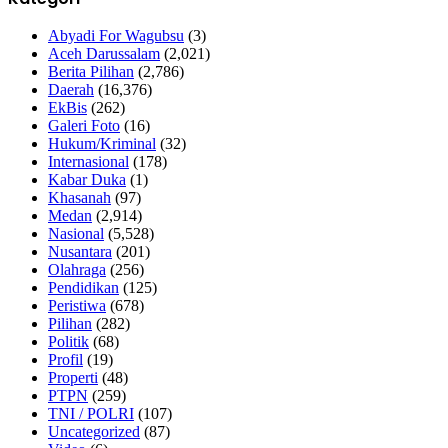
Abyadi For Wagubsu
(3)
Aceh Darussalam
(2,021)
Berita Pilihan
(2,786)
Daerah
(16,376)
EkBis
(262)
Galeri Foto
(16)
Hukum/Kriminal
(32)
Internasional
(178)
Kabar Duka
(1)
Khasanah
(97)
Medan
(2,914)
Nasional
(5,528)
Nusantara
(201)
Olahraga
(256)
Pendidikan
(125)
Peristiwa
(678)
Pilihan
(282)
Politik
(68)
Profil
(19)
Properti
(48)
PTPN
(259)
TNI / POLRI
(107)
Uncategorized
(87)