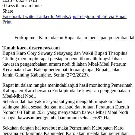
2023 - 08:34 WIB
0
Less than a minute
Share
Facebook
Twitter
LinkedIn
WhatsApp
Telegram
Share via Email
Print
Forkopimda Karo adakan Rapat dalam persiapan penertiban lah
Tanah karo, desernews.com
Bupati Karo Cory Sriwaty Sebayang dan Wakil Bupati Theopilus
Ginting memimpin rapat persiapan penertiban alih fungsi lahan
kawasan pengembalaan umum nodi di lahan Mbal-Mbal Petarum
Kecamatan Lau Baleng bertempat di ruang rapat Bupati, Jalan
Jamin Ginting Kabanjahe, Senin (27/2/2023).
Rapat ini dalam rangka menindaklanjuti hasil monitoring Pemerintah
Kabupaten Karo bersama Forkopimda ke kawasan penggembalaan
Mbal-Mbal Nodi.
Sebab sudah banyak masyarakat yang mengalihfungsikan lahan
sehingga tidak sesuai dengan maksud dan tujuan Peraturan Daerah
Nomor 03 Tahun 2021 yang menyatakan bahwa Mbal-Mbal Nodi
sebagai kawasan penggembalaan umum seluas ±682 Ha.
Sekaitan dengan hal tersebut maka Pemerintah Kabupaten Karo
bersama Forkopimda Kabupaten Karo akan melakukan penertiban