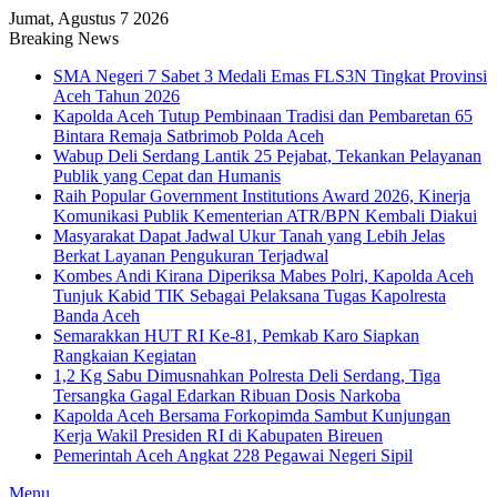
Jumat, Agustus 7 2026
Breaking News
SMA Negeri 7 Sabet 3 Medali Emas FLS3N Tingkat Provinsi
Aceh Tahun 2026
Kapolda Aceh Tutup Pembinaan Tradisi dan Pembaretan 65
Bintara Remaja Satbrimob Polda Aceh
Wabup Deli Serdang Lantik 25 Pejabat, Tekankan Pelayanan
Publik yang Cepat dan Humanis
Raih Popular Government Institutions Award 2026, Kinerja
Komunikasi Publik Kementerian ATR/BPN Kembali Diakui
Masyarakat Dapat Jadwal Ukur Tanah yang Lebih Jelas
Berkat Layanan Pengukuran Terjadwal
Kombes Andi Kirana Diperiksa Mabes Polri, Kapolda Aceh
Tunjuk Kabid TIK Sebagai Pelaksana Tugas Kapolresta
Banda Aceh
Semarakkan HUT RI Ke-81, Pemkab Karo Siapkan
Rangkaian Kegiatan
1,2 Kg Sabu Dimusnahkan Polresta Deli Serdang, Tiga
Tersangka Gagal Edarkan Ribuan Dosis Narkoba
Kapolda Aceh Bersama Forkopimda Sambut Kunjungan
Kerja Wakil Presiden RI di Kabupaten Bireuen
Pemerintah Aceh Angkat 228 Pegawai Negeri Sipil
Menu