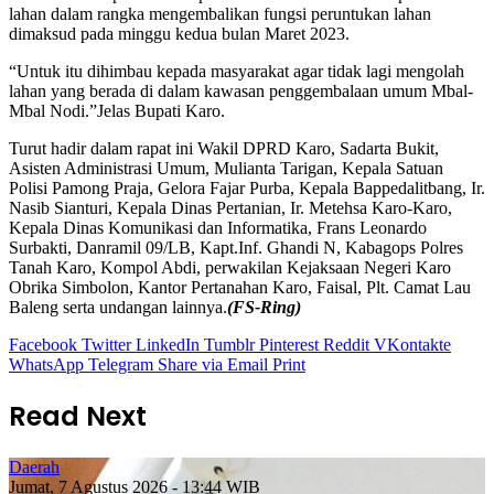
lahan dalam rangka mengembalikan fungsi peruntukan lahan
dimaksud pada minggu kedua bulan Maret 2023.
“Untuk itu dihimbau kepada masyarakat agar tidak lagi mengolah
lahan yang berada di dalam kawasan penggembalaan umum Mbal-
Mbal Nodi.”Jelas Bupati Karo.
Turut hadir dalam rapat ini Wakil DPRD Karo, Sadarta Bukit,
Asisten Administrasi Umum, Mulianta Tarigan, Kepala Satuan
Polisi Pamong Praja, Gelora Fajar Purba, Kepala Bappedalitbang, Ir.
Nasib Sianturi, Kepala Dinas Pertanian, Ir. Metehsa Karo-Karo,
Kepala Dinas Komunikasi dan Informatika, Frans Leonardo
Surbakti, Danramil 09/LB, Kapt.Inf. Ghandi N, Kabagops Polres
Tanah Karo, Kompol Abdi, perwakilan Kejaksaan Negeri Karo
Obrika Simbolon, Kantor Pertanahan Karo, Faisal, Plt. Camat Lau
Baleng serta undangan lainnya.
(FS-Ring)
Facebook
Twitter
LinkedIn
Tumblr
Pinterest
Reddit
VKontakte
WhatsApp
Telegram
Share via Email
Print
Read Next
Daerah
Jumat, 7 Agustus 2026 - 13:44 WIB