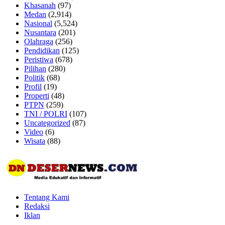
Khasanah
(97)
Medan
(2,914)
Nasional
(5,524)
Nusantara
(201)
Olahraga
(256)
Pendidikan
(125)
Peristiwa
(678)
Pilihan
(280)
Politik
(68)
Profil
(19)
Properti
(48)
PTPN
(259)
TNI / POLRI
(107)
Uncategorized
(87)
Video
(6)
Wisata
(88)
Tentang Kami
Redaksi
Iklan