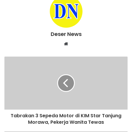
Deser News
W
e
b
s
i
t
e
Tabrakan 3 Sepeda Motor di KIM Star Tanjung
Morawa, Pekerja Wanita Tewas