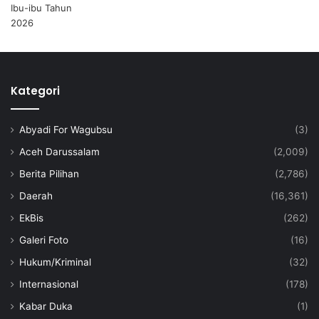
Kategori
Abyadi For Wagubsu
(3)
Aceh Darussalam
(2,009)
Berita Pilihan
(2,786)
Daerah
(16,361)
EkBis
(262)
Galeri Foto
(16)
Hukum/Kriminal
(32)
Internasional
(178)
Kabar Duka
(1)