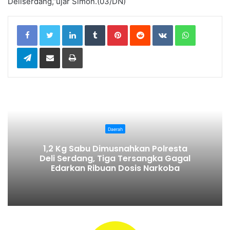
Deliserdang,”ujar Simon.(03/DN)
LinkedIn
Tumblr
Pinterest
Reddit
VKontakte
WhatsApp
Telegram
Share via Email
Print
Daerah
1,2 Kg Sabu Dimusnahkan Polresta
Deli Serdang, Tiga Tersangka Gagal
Edarkan Ribuan Dosis Narkoba