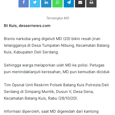
a
n
e
Tersangka MD
m
Bt Kuis, dessernews.com
a
i
Bisnis narkoba yang digeluti MD (20) bikin resah jiran
l
tetangganya di Desa Tumpatan Nibung, Kecamatan Batang
Kuis, Kabupaten Deli Serdang.
Sehingga warga melaporkan ulah MD ke polisi. Petugas
pun menindaklanjuti keresahan, MD pun kemudian diciduk
Tim Opsnal Unit Reskrim Polsek Batang Kuis Polresta Deli
Serdang di Simpang Muntik, Dusun V, Desa Sena,
Kecamatan Batang Kuis, Rabu (28/10/20).
Informasi diperoleh, saat MD digeledah dari kantong