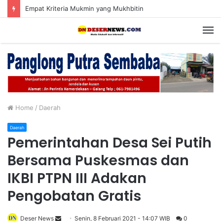
Meriahkan HUT RI Ke-81, Polda Aceh Gelar Lomba Memasak Nasi Goreng dan Aneka Minuman Segar
M
Home
/
Daerah
Daerah
Pemerintahan Desa Sei Putih
Bersama Puskesmas dan
IKBI PTPN III Adakan
Pengobatan Gratis
Deser News
S
Senin, 8 Februari 2021 - 14:07 WIB
0