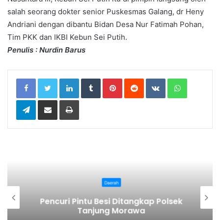
salah seorang dokter senior Puskesmas Galang, dr Heny
Andriani dengan dibantu Bidan Desa Nur Fatimah Pohan,
Tim PKK dan IKBI Kebun Sei Putih.
Penulis : Nurdin Barus
LinkedIn
Tumblr
Pinterest
Reddit
VKontakte
WhatsApp
Telegram
Share via Email
Print
Daerah
Pencuri Pintu Besi Ditangkap Polsek
Tanjung Morawa