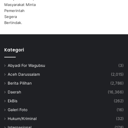
Kategori
Abyadi For Wagubsu
(3)
Aceh Darussalam
(2,015)
Berita Pilihan
(2,786)
Daerah
(16,366)
EkBis
(262)
Galeri Foto
(16)
Hukum/Kriminal
(32)
Internasional
(178)