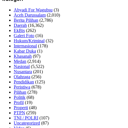
Abyadi For Wagubsu
(3)
Aceh Darussalam
(2,010)
Berita Pilihan
(2,786)
Daerah
(16,362)
EkBis
(262)
Galeri Foto
(16)
Hukum/Kriminal
(32)
Internasional
(178)
Kabar Duka
(1)
Khasanah
(97)
Medan
(2,914)
Nasional
(5,522)
Nusantara
(201)
Olahraga
(256)
Pendidikan
(125)
Peristiwa
(678)
Pilihan
(278)
Politik
(68)
Profil
(19)
Properti
(48)
PTPN
(259)
TNI / POLRI
(107)
Uncategorized
(87)