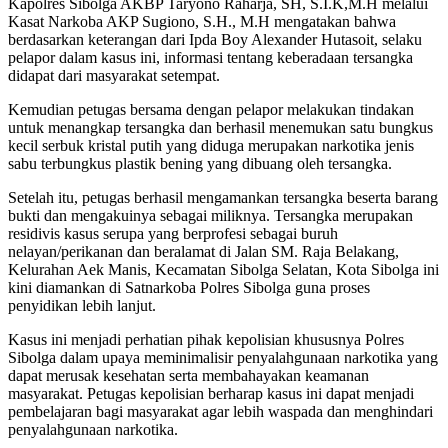
Kapolres Sibolga AKBP Taryono Raharja, SH, S.I.K,M.H melalui
Kasat Narkoba AKP Sugiono, S.H., M.H mengatakan bahwa
berdasarkan keterangan dari Ipda Boy Alexander Hutasoit, selaku
pelapor dalam kasus ini, informasi tentang keberadaan tersangka
didapat dari masyarakat setempat.
Kemudian petugas bersama dengan pelapor melakukan tindakan
untuk menangkap tersangka dan berhasil menemukan satu bungkus
kecil serbuk kristal putih yang diduga merupakan narkotika jenis
sabu terbungkus plastik bening yang dibuang oleh tersangka.
Setelah itu, petugas berhasil mengamankan tersangka beserta barang
bukti dan mengakuinya sebagai miliknya. Tersangka merupakan
residivis kasus serupa yang berprofesi sebagai buruh
nelayan/perikanan dan beralamat di Jalan SM. Raja Belakang,
Kelurahan Aek Manis, Kecamatan Sibolga Selatan, Kota Sibolga ini
kini diamankan di Satnarkoba Polres Sibolga guna proses
penyidikan lebih lanjut.
Kasus ini menjadi perhatian pihak kepolisian khususnya Polres
Sibolga dalam upaya meminimalisir penyalahgunaan narkotika yang
dapat merusak kesehatan serta membahayakan keamanan
masyarakat. Petugas kepolisian berharap kasus ini dapat menjadi
pembelajaran bagi masyarakat agar lebih waspada dan menghindari
penyalahgunaan narkotika.