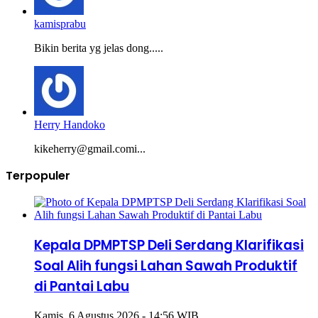
kamisprabu
Bikin berita yg jelas dong.....
Herry Handoko
kikeherry@gmail.comi...
Terpopuler
Kepala DPMPTSP Deli Serdang Klarifikasi
Soal Alih fungsi Lahan Sawah Produktif
di Pantai Labu
Kamis, 6 Agustus 2026 - 14:56 WIB