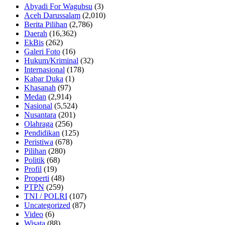
Abyadi For Wagubsu
(3)
Aceh Darussalam
(2,010)
Berita Pilihan
(2,786)
Daerah
(16,362)
EkBis
(262)
Galeri Foto
(16)
Hukum/Kriminal
(32)
Internasional
(178)
Kabar Duka
(1)
Khasanah
(97)
Medan
(2,914)
Nasional
(5,524)
Nusantara
(201)
Olahraga
(256)
Pendidikan
(125)
Peristiwa
(678)
Pilihan
(280)
Politik
(68)
Profil
(19)
Properti
(48)
PTPN
(259)
TNI / POLRI
(107)
Uncategorized
(87)
Video
(6)
Wisata
(88)