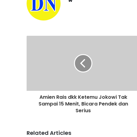
W
e
b
s
i
t
e
Amien Rais dkk Ketemu Jokowi Tak
Sampai 15 Menit, Bicara Pendek dan
Serius
Related Articles