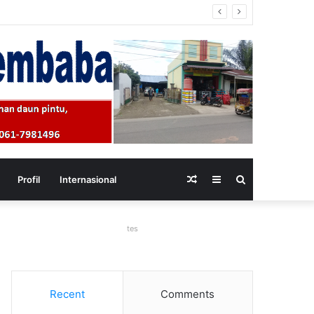
Random
Sidebar
Search
Profil
Internasional
Article
for
tes
Recent
Comments