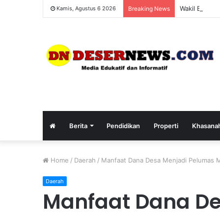
Wakil Bupati
Kamis, Agustus 6 2026
Breaking News
Berita
Pendidikan
Properti
Khasana
Home
/
Daerah
/
Manfaat Dana Desa Menjadi Pelumas
Daerah
Manfaat Dana De