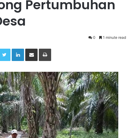
ong Pertumbuhan
Desa
0
1 minute read
Twitter
LinkedIn
Share via Email
Print