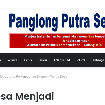
 Lepas Gerak Jalan Beregu Semarak HUT Ke-81 Kemerdekaan RI
h
Wisata
EkBis
Galeri
TNI / POLRI
PTPN
Olahraga
 Mendorong Pertumbuhan Ekonomi Warga Desa
sa Menjadi