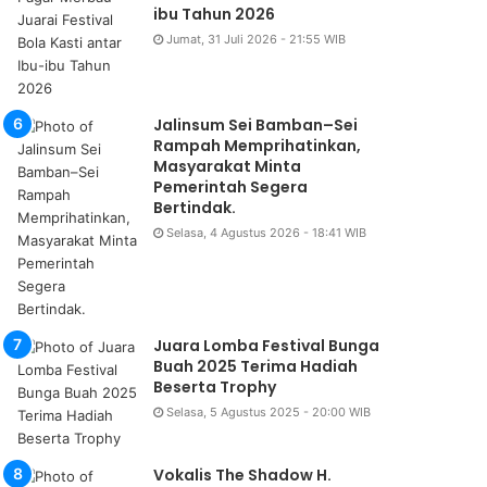
ibu Tahun 2026
Jumat, 31 Juli 2026 - 21:55 WIB
Daerah
Kamis, 6 Agustus 2026 - 12:50 WIB
Jalinsum Sei Bamban–Sei
 Car Free Day di Deli Serdang
Rampah Memprihatinkan,
Masyarakat Minta
SDABMBK Dibonceng Naik Mot
Pemerintah Segera
Bertindak.
Selasa, 4 Agustus 2026 - 18:41 WIB
Juara Lomba Festival Bunga
Buah 2025 Terima Hadiah
Beserta Trophy
Selasa, 5 Agustus 2025 - 20:00 WIB
Vokalis The Shadow H.