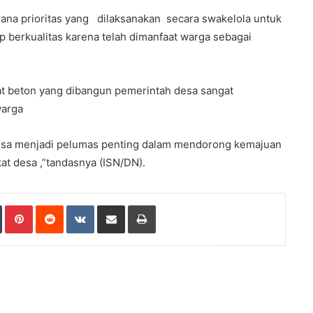
na prioritas yang dilaksanakan secara swakelola untuk
 berkualitas karena telah dimanfaat warga sebagai
bat beton yang dibangun pemerintah desa sangat
warga
 desa menjadi pelumas penting dalam mendorong kemajuan
t desa ,”tandasnya (ISN/DN).
Tumblr
Pinterest
Reddit
VKontakte
Share via Email
Print
ad Next