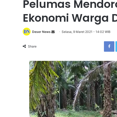
Pelumas Mendor
Ekonomi Warga 
Deser News
S
Selasa, 9 Maret 2021 - 14:02 WIB
e
Facebook
n
Share
d
a
n
e
m
a
i
l