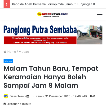
Kapolda Aceh Bersama Forkopimda Sambut Kunjungan Kerja Wakil Presiden RI di Kabupaten Bireuen
M
Home
/
Medan
Medan
Malam Tahun Baru, Tempat
Keramaian Hanya Boleh
Sampai Jam 9 Malam
Deser News
S
Kamis, 31 Desember 2020 - 19:40 WIB
0
e
Less than a minute