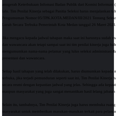
anugerah Keterbukaan Infomasi Badan Publik dari Komisi Informasi 
lalu. Tim Penilai Kinerja sebagai Panitia Seleksi harus menjalankan ta
Pengumuman Nomor 05/TPK.KOTA.MEDAN/III/2021 Tentang Seleksi 
Lurah Secara Terbuka Pemerintah Kota Medan tanggal 26 Maret 2021
Jika mengacu kepada jadwal tahapan maka saat ini harusnya sudah ma
dan wawancara akan tetapi sampai saat ini tim penilai kinerja juga b
mengumumkan nama-nama pelamar yang lulus seleksi administrasi d
presentasi dan wawancara.
Setiap hasil tahapan yang telah dilakukan, harus diumumkan kepada 
terbuka, jika terjadi pemunduran seperti saat ini, Tim Penilai Kiner
secara resmi dengan kepastian jadwal yang jelas. Sehingga ada kepast
maupun masyarakat yang juga sangat menantikan hasil lelang jabatan 
Selain itu, tambahnya, Tim Penilai Kinerja juga harus membuka ruang 
masyarakat untuk memberikan masukan-masukan terkait para pelama