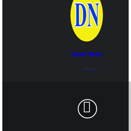
Deser News
Website