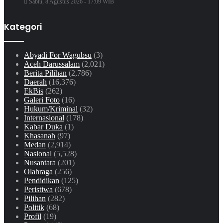
Sabtu, 8 Agustus 2026 - 17:09 WIB
Kategori
Abyadi For Wagubsu
(3)
Aceh Darussalam
(2,021)
Berita Pilihan
(2,786)
Daerah
(16,376)
EkBis
(262)
Galeri Foto
(16)
Hukum/Kriminal
(32)
Internasional
(178)
Kabar Duka
(1)
Khasanah
(97)
Medan
(2,914)
Nasional
(5,528)
Nusantara
(201)
Olahraga
(256)
Pendidikan
(125)
Peristiwa
(678)
Pilihan
(282)
Politik
(68)
Profil
(19)