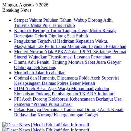
Minggu, Agustus 9 2026
Breaking News
Sempat Vakum Puluhan Tahun, Wabup Dorong Adhi
Tiruvilla Maha Puja Terus Hidup
Kapolsek Beringin Turun Tangan, Geng Motor Remaja
Bersenjata Celurit Digulung Saat Subuh
Pengukuran Terjadwal Hadirkan Kepastian Waktu,
Masyarakat Tak Perlu Lama Menunggu Layanan Pertanahan
Menteri Nusron Ajak BPKAD dan IPPAT Se-Jateng Perkuat
Sinergi Wujudkan Transformasi Layanan Pertanahan
Drama Adu Penalti, Tanjung Morawa Sabet Juara Gebyar
Olahraga Deli Serdang
Merambah Jalan Keabadian
Optimal dan Humanis, Ditsamapta Polda Aceh Supervisi
Kesiapsiagaan Dalmas Polres Bener Meriah
PDM Aceh Besar Ajak Warga Muhammadiyah dan
Simpatisan Dukung Pembangunan TK ABA Indrapuri
PFI Aceh Dorong Kolaborasi Kebencanaan Berlanjut Usai
Pameran “Prahara Pulau Emas”
Pekan Budaya Permainan Tradisional Dorong Anak Kenali
Budaya dan Kurangi Ketergantungan Gadget