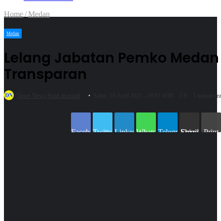
Home
/
Medan
Medan
Lelang Jabatan Pemko Medan
Transparan
Deser News
Send an email
Sabtu, 10 April 2021 - 19:03 WIB
0
1 minute re
Facebook
Twitter
LinkedIn
WhatsApp
Telegram
Share via Email
Print