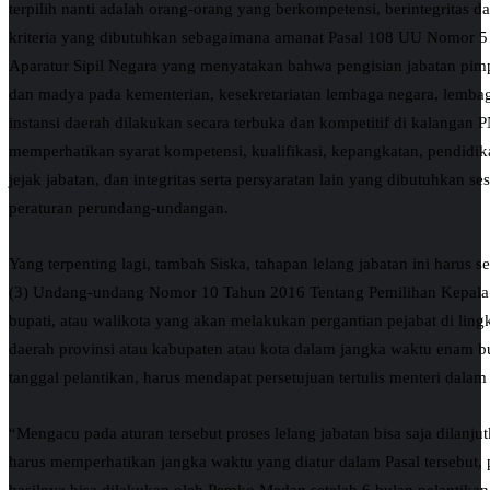
terpilih nanti adalah orang-orang yang berkompetensi, berintegritas 
kriteria yang dibutuhkan sebagaimana amanat Pasal 108 UU Nomor 
Aparatur Sipil Negara yang menyatakan bahwa pengisian jabatan pim
dan madya pada kementerian, kesekretariatan lembaga negara, lembag
instansi daerah dilakukan secara terbuka dan kompetitif di kalangan
memperhatikan syarat kompetensi, kualifikasi, kepangkatan, pendidik
jejak jabatan, dan integritas serta persyaratan lain yang dibutuhkan s
peraturan perundang-undangan.
Yang terpenting lagi, tambah Siska, tahapan lelang jabatan ini harus s
(3) Undang-undang Nomor 10 Tahun 2016 Tentang Pemilihan Kepala
bupati, atau walikota yang akan melakukan pergantian pejabat di lin
daerah provinsi atau kabupaten atau kota dalam jangka waktu enam bu
tanggal pelantikan, harus mendapat persetujuan tertulis menteri dalam 
“Mengacu pada aturan tersebut proses lelang jabatan bisa saja dilanju
harus memperhatikan jangka waktu yang diatur dalam Pasal tersebu