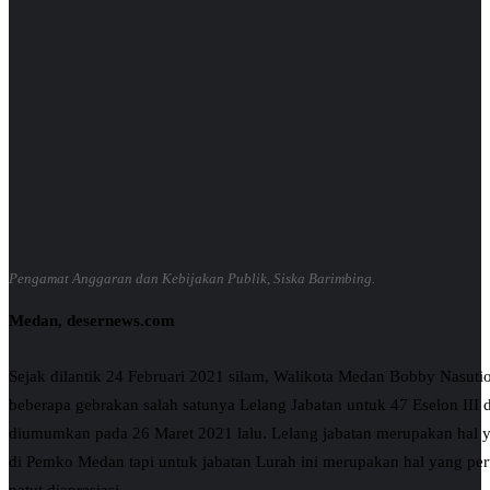
Pengamat Anggaran dan Kebijakan Publik, Siska Barimbing.
Medan, desernews.com
Sejak dilantik 24 Februari 2021 silam, Walikota Medan Bobby Nasuti
beberapa gebrakan salah satunya Lelang Jabatan untuk 47 Eselon III
diumumkan pada 26 Maret 2021 lalu. Lelang jabatan merupakan hal y
di Pemko Medan tapi untuk jabatan Lurah ini merupakan hal yang pe