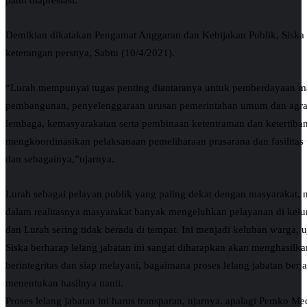
patut diapresiasi.
Demikian dikatakan Pengamat Anggaran dan Kebijakan Publik, Siska
keterangan persnya, Sabtu (10/4/2021).
“Lurah mempunyai tugas penting diantaranya untuk pemberdayaan m
pembangunan, penyelenggaraan urusan pemerintahan umum dan agra
lembaga, kemasyarakatan serta pembinaan ketentraman dan ketertiba
mengkoordinasikan pelaksanaan pemeliharaan prasarana dan fasilita
dan sebagainya,”ujarnya.
Lurah sebagai pelayan publik yang paling dekat dengan masyarakat, 
dalam realitasnya masyarakat banyak mengeluhkan pelayanan di kelur
dan Lurah sering tidak berada di tempat. Ini menjadi keluhan warga, u
Siska berharap lelang jabatan ini sangat diharapkan akan menghasilk
berintegritas dan siap melayani, bagaimana proses lelang jabatan berj
menentukan hasilnya nanti.
Proses lelang jabatan ini harus transparan, ujarnya. apalagi Pemko 